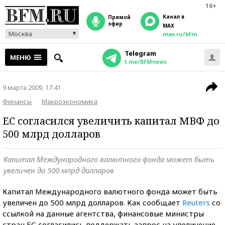
16+
Канал в
прямой
эфир
MAX
Москва
max.ru/bfm
Telegram
МЕНЮ
t.me/BFMnews
9 марта 2009, 17:41
Финансы
Макроэкономика
ЕС согласился увеличить капитал МВФ до
500 млрд долларов
Капитал Международного валютного фонда может быть
увеличен до 500 млрд долларов
Капитал Международного валютного фонда может быть
увеличен до 500 млрд долларов. Как сообщает
Reuters
со
ссылкой на данные агентства, финансовые министры
стран ЕС согласились поддержать запрос на увеличение