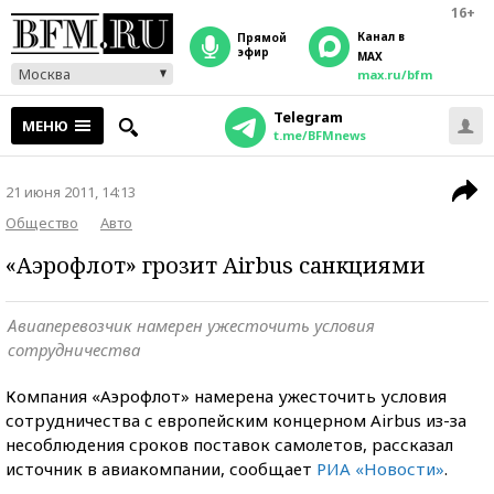
16+
Канал в
прямой
эфир
MAX
Москва
max.ru/bfm
Telegram
МЕНЮ
t.me/BFMnews
21 июня 2011, 14:13
Общество
Авто
«Аэрофлот» грозит Airbus санкциями
Авиаперевозчик намерен ужесточить условия
сотрудничества
Компания «Аэрофлот» намерена ужесточить условия
сотрудничества с европейским концерном Аirbus из-за
несоблюдения сроков поставок самолетов, рассказал
источник в авиакомпании, сообщает
РИА «Новости»
.