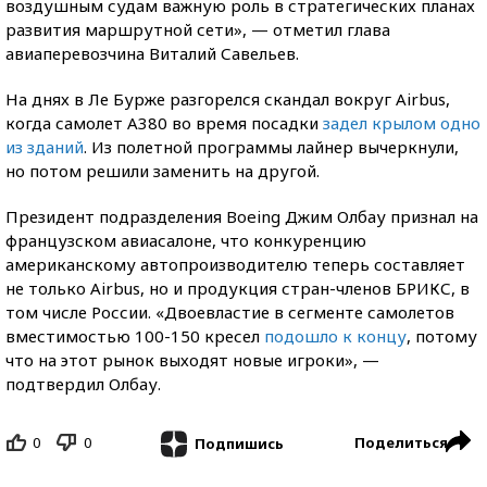
воздушным судам важную роль в стратегических планах
развития маршрутной сети», — отметил глава
авиаперевозчина Виталий Савельев.
На днях в Ле Бурже разгорелся скандал вокруг Airbus,
когда самолет А380 во время посадки
задел крылом одно
из зданий
. Из полетной программы лайнер вычеркнули,
но потом решили заменить на другой.
Президент подразделения Boeing Джим Олбау признал на
французском авиасалоне, что конкуренцию
американскому автопроизводителю теперь составляет
не только Airbus, но и продукция стран-членов БРИКС, в
том числе России. «Двоевластие в сегменте самолетов
вместимостью 100-150 кресел
подошло к концу
, потому
что на этот рынок выходят новые игроки», —
подтвердил Олбау.
0
0
Поделиться
Подпишись