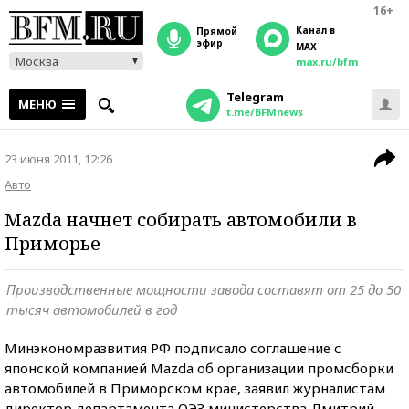
16+
Канал в
прямой
эфир
MAX
Москва
max.ru/bfm
Telegram
МЕНЮ
t.me/BFMnews
23 июня 2011, 12:26
Авто
Mazda начнет собирать автомобили в
Приморье
Производственные мощности завода составят от 25 до 50
тысяч автомобилей в год
Минэкономразвития РФ подписало соглашение с
японской компанией Mazda об организации промсборки
автомобилей в Приморском крае, заявил журналистам
директор департамента ОЭЗ министерства Дмитрий