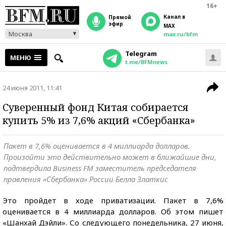
16+
Канал в
прямой
эфир
MAX
Москва
max.ru/bfm
Telegram
МЕНЮ
t.me/BFMnews
24 июня 2011, 11:41
Суверенный фонд Китая собирается
купить 5% из 7,6% акций «Сбербанка»
Пакет в 7,6% оценивается в 4 миллиарда долларов.
Произойти это действительно может в ближайшие дни,
подтвердила Business FM заместитель председателя
правления «Сбербанка» России Белла Златкис
Это пройдет в ходе приватизации. Пакет в 7,6%
оценивается в 4 миллиарда долларов. Об этом пишет
«Шанхай Дэйли». Со следующего понедельника, 27 июня,