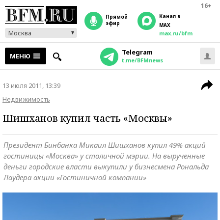
16+
Канал в
прямой
эфир
MAX
Москва
max.ru/bfm
Telegram
МЕНЮ
t.me/BFMnews
13 июля 2011, 13:39
Недвижимость
Шишханов купил часть «Москвы»
Президент Бинбанка Микаил Шишханов купил 49% акций
гостиницы «Москва» у столичной мэрии. На вырученные
деньги городские власти выкупили у бизнесмена Рональда
Лаудера акции «Гостиничной компании»