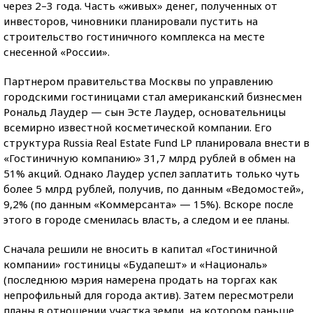
через 2–3 года. Часть «живых» денег, полученных от
инвесторов, чиновники планировали пустить на
строительство гостиничного комплекса на месте
снесенной «России».
Партнером правительства Москвы по управлению
городскими гостиницами стал американский бизнесмен
Рональд Лаудер — сын Эсте Лаудер, основательницы
всемирно известной косметической компании. Его
структура Russia Real Estate Fund LP планировала внести в
«Гостиничную компанию» 31,7 млрд рублей в обмен на
51% акций. Однако Лаудер успел заплатить только чуть
более 5 млрд рублей, получив, по данным «Ведомостей»,
9,2% (по данным «Коммерсанта» — 15%). Вскоре после
этого в городе сменилась власть, а следом и ее планы.
Сначала решили не вносить в капитал «Гостиничной
компании» гостиницы «Будапешт» и «Националь»
(последнюю мэрия намерена продать на торгах как
непрофильный для города актив). Затем пересмотрели
планы в отношении участка земли, на котором раньше