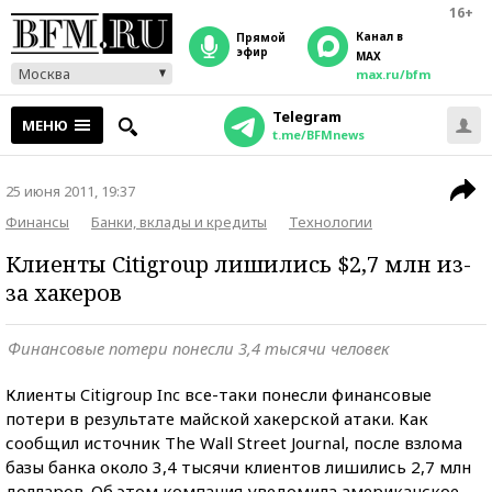
16+
Канал в
прямой
эфир
MAX
Москва
max.ru/bfm
Telegram
МЕНЮ
t.me/BFMnews
25 июня 2011, 19:37
Финансы
Банки, вклады и кредиты
Технологии
Клиенты Citigroup лишились $2,7 млн из-
за хакеров
Финансовые потери понесли 3,4 тысячи человек
Клиенты Citigroup Inc все-таки понесли финансовые
потери в результате майской хакерской атаки. Как
сообщил источник The Wall Street Journal, после взлома
базы банка около 3,4 тысячи клиентов лишились 2,7 млн
долларов. Об этом компания уведомила американское