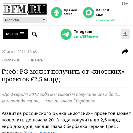
16+
Канал в
прямой
эфир
MAX
Москва
max.ru/bfm
Telegram
МЕНЮ
t.me/BFMnews
27 июня 2011, 18:46
Компании
Финансы
Греф: РФ может получить от «киотских»
проектов €2,5 млрд
«До февраля 2013 года мы сможем получить от 2 до 2,5
миллиарда евро», — сказал глава Сбербанка
Развитие российского рынка «киотских» проектов может
позволить до начала 2013 года получить до 2,5 млрд
евро доходов, заявил глава Сбербанка Герман Греф,
передает
РИА «Новости»
.