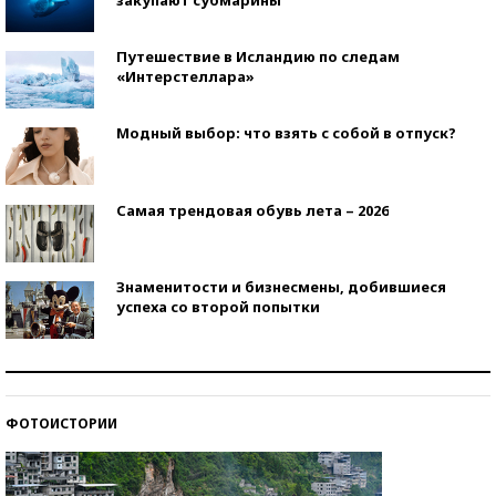
Путешествие в Исландию по следам
«Интерстеллара»
Модный выбор: что взять с собой в отпуск?
Самая трендовая обувь лета – 2026
Знаменитости и бизнесмены, добившиеся
успеха со второй попытки
Как защититься от солнца на курорте?
ФОТОИСТОРИИ
Кто изобрел средства связи?