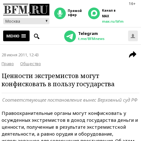
16+
Канал в
прямой
эфир
MAX
Москва
max.ru/bfm
Telegram
МЕНЮ
t.me/BFMnews
28 июня 2011, 12:43
Право
Общество
Ценности экстремистов могут
конфисковать в пользу государства
Соответствующее постановление вынес Верховный суд РФ
Правоохранительные органы могут конфисковать у
осужденных экстремистов в доход государства деньги и
ценности, полученные в результате экстремистской
деятельности, а равно орудия и оборудование,
использованное для совершения преступления. Об этом