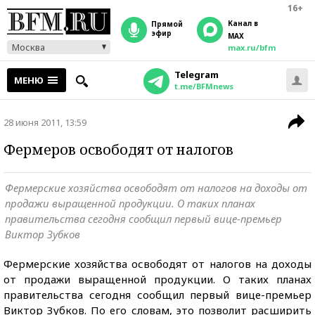
16+
Канал в
прямой
эфир
MAX
Москва
max.ru/bfm
Telegram
МЕНЮ
t.me/BFMnews
28 июня 2011, 13:59
Фермеров освободят от налогов
Фермерские хозяйства освободят от налогов на доходы от
продажи выращенной продукции. О таких планах
правительства сегодня сообщил первый вице-премьер
Виктор Зубков
Фермерские хозяйства освободят от налогов на доходы
от продажи выращенной продукции. О таких планах
правительства сегодня сообщил первый вице-премьер
Виктор Зубков. По его словам, это позволит расширить