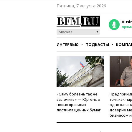
Пятница, 7 августа 2026
Busi
прям
Москва
ИНТЕРВЬЮ
ПОДКАСТЫ
КОМПА
СТИЛЬ
ТЕСТЫ
«Саму болезнь так не
Предприни
вылечить» — Юргенс о
том, как ча
новых правилах
одно касан
листинга ценных бумаг
доверие м
бизнесом и