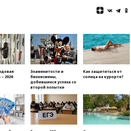
громких взрывах
11:41
ТПП предлагает
изменить процедуру
банкротства для
пострадавших от атак БПЛА
продавцов
11:38
Шадаев исключил
запуск мессенджера на
«Госуслугах»
11:22
При стрельбе в школе в
Таиланде погибли пять
ндовая
Знаменитости и
Как защититься от
человек
 – 2026
бизнесмены,
солнца на курорте?
11:19
Россия рассчитывает
добившиеся успеха со
заключить безвизовые
второй попытки
соглашения с Индонезией и
Малайзией
11:04
«Ведомости»: на партию
«Яблоко» ополчились
конкуренты
10:59
Торговые центры и кафе