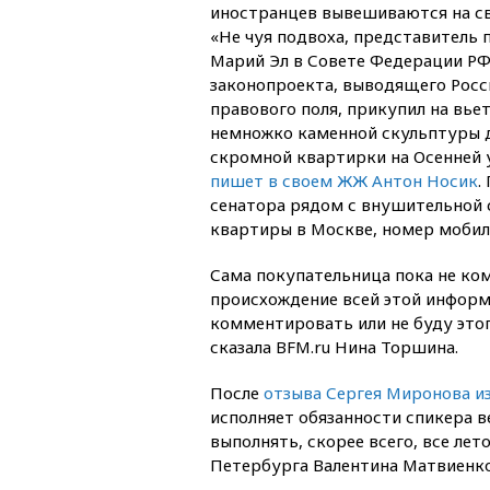
иностранцев вывешиваются на св
«Не чуя подвоха, представитель 
Марий Эл в Совете Федерации РФ
законопроекта, выводящего Росс
правового поля, прикупил на вь
немножко каменной скульптуры д
скромной квартирки на Осенней 
пишет в своем ЖЖ Антон Носик
.
сенатора рядом с внушительной 
квартиры в Москве, номер мобил
Сама покупательница пока не ко
происхождение всей этой информа
комментировать или не буду этого
сказала BFM.ru Нина Торшина.
После
отзыва Сергея Миронова и
исполняет обязанности спикера в
выполнять, скорее всего, все лет
Петербурга Валентина Матвиенко,