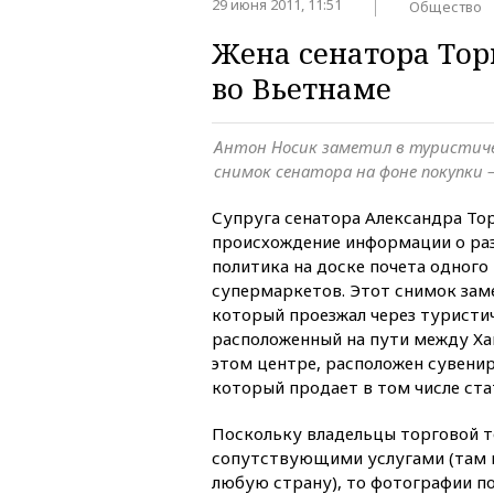
29 июня 2011, 11:51
Общество
Жена сенатора Тор
во Вьетнаме
Антон Носик заметил в туристич
снимок сенатора на фоне покупки
Супруга сенатора Александра То
происхождение информации о р
политика на доске почета одного
супермаркетов. Этот снимок зам
который проезжал через туристи
расположенный на пути между Хан
этом центре, расположен сувени
который продает в том числе ста
Поскольку владельцы торговой т
сопутствующими услугами (там м
любую страну), то фотографии по