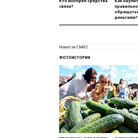
Кто изобрел средства
Как научи
связи?
правильно
обращатьс
деньгами?
Новости СМИ2
ФОТОИСТОРИИ