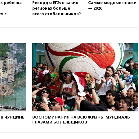
ть ребенка
Рекорды ЕГЭ: в каких
Самые модные пляжи
устроил стрельбу в школе:
регионах больше
— 2026
есть жертвы
я с
всего стобалльников?
07:00
Лесной пожар в 30
километрах от Ванкувера
привел к эвакуации жителей
06:00
Суд обязал Meta
выплатить $567 млн по делу о
вреде психическому
здоровью детей
05:51
Трамп подписал указ
против «родильного туризма»
в США
04:00
Суд взыскал почти 5 млн
рублей в пользу семьи
отравившегося в детсаду
мальчика
03:00
МИД РФ: попытки Запада
В ЧУНЦИНЕ
ВОСПОМИНАНИЯ НА ВСЮ ЖИЗНЬ. МУНДИАЛЬ
рассорить Россию и Казахстан
ГЛАЗАМИ БОЛЕЛЬЩИКОВ
обречены на провал
02:00
Ни один водоем Англии