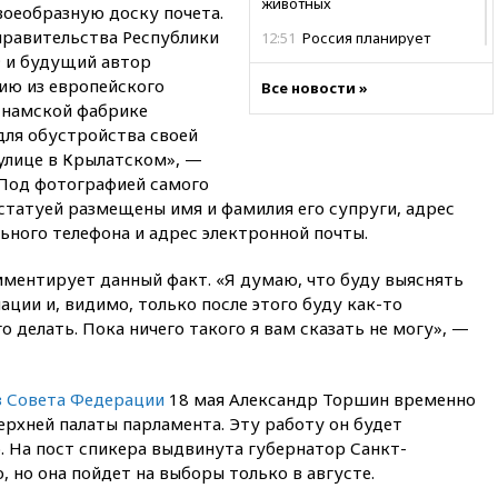
животных
оеобразную доску почета.
правительства Республики
12:51
Россия планирует
запустить групповые
 и будущий автор
безвизовые турпоездки для
ию из европейского
Все новости »
Вьетнама
етнамской фабрике
12:36
Экспорт растворимого
ля обустройства своей
кофе из России достиг
улице в Крылатском», —
рекордных показателей
 Под фотографией самого
статуей размещены имя и фамилия его супруги, адрес
12:30
Российские войска
взяли под контроль село
ьного телефона и адрес электронной почты.
Анискино в Харьковской
области
мментирует данный факт. «Я думаю, что буду выяснять
12:15
Минцифры РФ не
ции и, видимо, только после этого буду как-то
планирует вводить
 делать. Пока ничего такого я вам сказать не могу», —
ограничения на доступ детей
в соцсети
11:58
Резаи: Иран не допустит
з Совета Федерации
18 мая Александр Торшин временно
открытия второго маршрута в
ерхней палаты парламента. Эту работу он будет
Ормузском проливе
о. На пост спикера выдвинута губернатор Санкт-
11:48
Жители Москвы и
 но она пойдет на выборы только в августе.
Подмосковья сообщили о