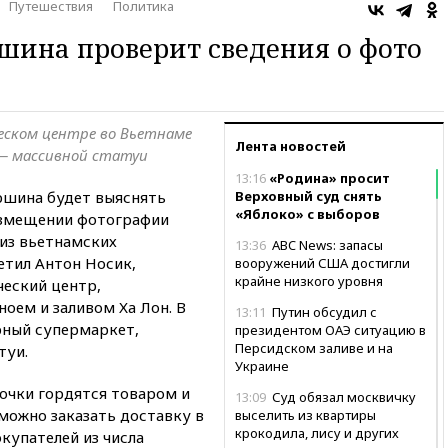
Путешествия
Политика
шина проверит сведения о фото
еском центре во Вьетнаме
Лента новостей
 — массивной статуи
13:16
«Родина» просит
ршина будет выяснять
Верховный суд снять
«Яблоко» с выборов
азмещении фотографии
 из вьетнамских
13:36
ABC News: запасы
етил Антон Носик,
вооружений США достигли
крайне низкого уровня
ческий центр,
оем и заливом Ха Лон. В
13:11
Путин обсудил с
рный супермаркет,
президентом ОАЭ ситуацию в
Персидском заливе и на
туи.
Украине
очки гордятся товаром и
13:09
Суд обязал москвичку
ожно заказать доставку в
выселить из квартиры
крокодила, лису и других
купателей из числа