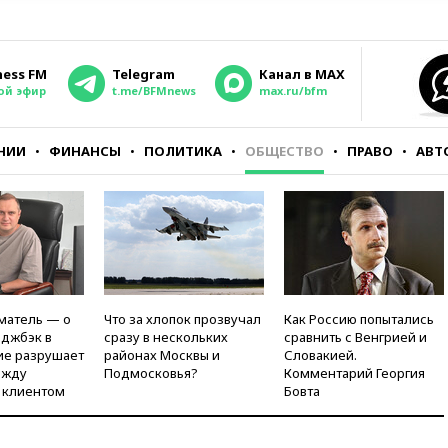
ness FM
Telegram
Канал в MAX
ой эфир
t.me/BFMnews
max.ru/bfm
НИИ
ФИНАНСЫ
ПОЛИТИКА
ОБЩЕСТВО
ПРАВО
АВТ
матель — о
Что за хлопок прозвучал
Как Россию попытались
рджбэк в
сразу в нескольких
сравнить с Венгрией и
ие разрушает
районах Москвы и
Словакией.
ежду
Подмосковья?
Комментарий Георгия
 клиентом
Бовта