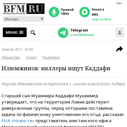
16+
Канал в
прямой
эфир
MAX
Москва
max.ru/bfm
Telegram
МЕНЮ
t.me/BFMnews
4 июля 2011, 15:00
Общество
Спорт
Политика
Илюмжинов: киллеры ищут Каддафи
Кирсан Илюмжинов встретился с сыном ливийского лидера
Старший сын Муаммара Каддафи Мухаммед
утверждает, что на территории Ливии действуют
диверсионные группы, перед которыми поставлена
задача по физическому уничтожению его отца, рассказал
РИА «Новости»
представитель элистинского офиса
Международной шахматной федерации (ФИДЕ).