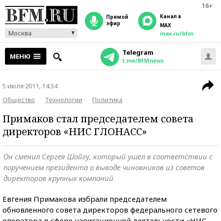
16+
Канал в
прямой
эфир
MAX
Москва
max.ru/bfm
Telegram
МЕНЮ
t.me/BFMnews
5 июля 2011, 14:34
Общество
Технологии
Политика
Примаков стал председателем совета
директоров «НИС ГЛОНАСС»
Он сменил Сергея Шойгу, который ушел в соответствии с
поручением президента о выводе чиновников из советов
директоров крупных компаний
Евгения Примакова избрали председателем
обновленного совета директоров федерального сетевого
оператора в сфере навигационной деятельности «НИС