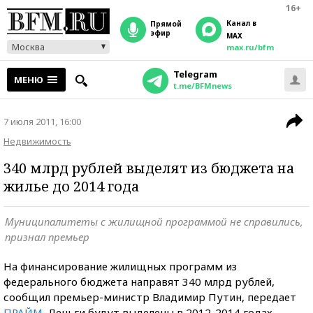
16+
Канал в
прямой
эфир
MAX
Москва
max.ru/bfm
Telegram
МЕНЮ
t.me/BFMnews
7 июля 2011, 16:00
Недвижимость
340 млрд рублей выделят из бюджета на
жилье до 2014 года
Муниципалитеты с жилищной программой не справились,
признал премьер
На финансирование жилищных программ из
федерального бюджета направят 340 млрд рублей,
сообщил премьер-министр Владимир Путин, передает
ПРАЙМ
. Деньги будут выделены в 2012-2014 годах.