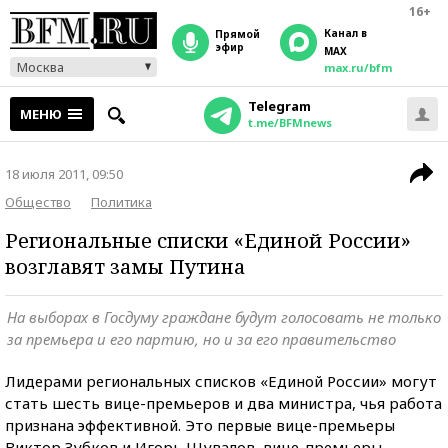
16+
Канал в
прямой
эфир
MAX
Москва
max.ru/bfm
Telegram
МЕНЮ
t.me/BFMnews
18 июля 2011, 09:50
Общество
Политика
Региональные списки «Единой России»
возглавят замы Путина
На выборах в Госдуму граждане будут голосовать не только
за премьера и его партию, но и за его правительство
Лидерами региональных списков «Единой России» могут
стать шесть вице-премьеров и два министра, чья работа
признана эффективной. Это первые вице-премьеры
Виктор Зубков и Игорь Шувалов, вице-премьеры