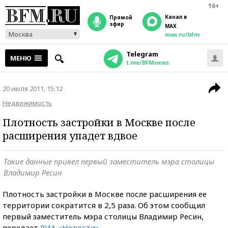
16+
Канал в
прямой
эфир
MAX
Москва
max.ru/bfm
Telegram
МЕНЮ
t.me/BFMnews
20 июля 2011, 15:12
Недвижимость
Плотность застройки в Москве после
расширения упадет вдвое
Такие данные привел первый заместитель мэра столицы
Владимир Ресин
Плотность застройки в Москве после расширения ее
территории сократится в 2,5 раза. Об этом сообщил
первый заместитель мэра столицы Владимир Ресин,
передает
РИА «Новости»
.