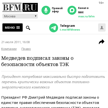
16+
Канал в
прямой
эфир
MAX
Москва
max.ru/bfm
Telegram
МЕНЮ
t.me/BFMnews
21 июля 2011, 16:08
Компании
Право
Медведев подписал законы о
безопасности объектов ТЭК
Президент потребовал максимально быстро подготовить
перечень критически важных объектов топливно-
энергетического комплекса
Президент РФ Дмитрий Медведев подписал законы о
единстве правил обеспечения безопасности объектов
топливно-энергетического комплекса (ТЭК), передает