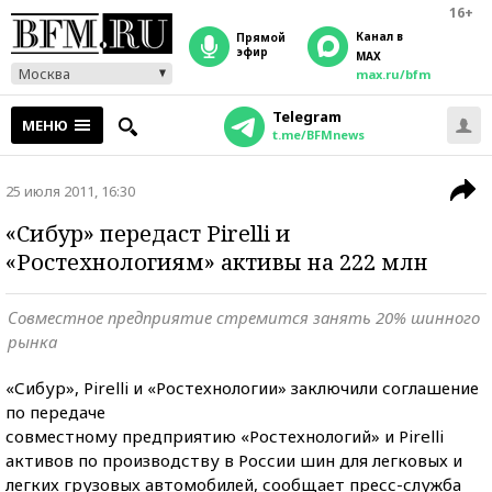
16+
Канал в
прямой
эфир
MAX
Москва
max.ru/bfm
Telegram
МЕНЮ
t.me/BFMnews
25 июля 2011, 16:30
«Сибур» передаст Pirelli и
«Ростехнологиям» активы на 222 млн
Совместное предприятие стремится занять 20% шинного
рынка
«Сибур», Pirelli и «Ростехнологии» заключили соглашение
по передаче
совместному предприятию «Ростехнологий» и Pirelli
активов по производству в России шин для легковых и
легких грузовых автомобилей, сообщает пресс-служба