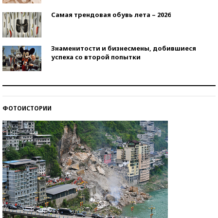
Самая трендовая обувь лета – 2026
Знаменитости и бизнесмены, добившиеся
успеха со второй попытки
Как защититься от солнца на курорте?
ФОТОИСТОРИИ
Кто изобрел средства связи?