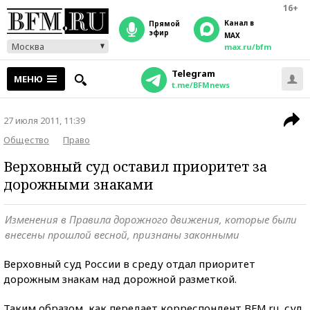
16+
Канал в
прямой
эфир
MAX
Москва
max.ru/bfm
Telegram
МЕНЮ
t.me/BFMnews
27 июля 2011, 11:39
Общество
Право
Верховный суд оставил приоритет за
дорожными знаками
Изменения в Правила дорожного движения, которые были
внесены прошлой весной, признаны законными
Верховный суд России в среду отдал приоритет
дорожным знакам над дорожной разметкой.
Таким образом, как передает корреспондент BFM.ru, суд