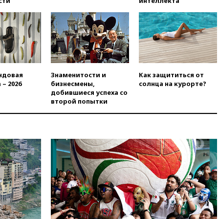
сти
интеллекта
технологий
07:00
Силы ПВО сбили шесть
БПЛА ВСУ, летевших на
Москву
06:25
Золото подорожало до
$4350 за тройскую унцию
ндовая
Знаменитости и
Как защититься от
06:01
МИД РФ: Казахстан
 – 2026
бизнесмены,
солнца на курорте?
понимает сущность киевского
добившиеся успеха со
режима
второй попытки
05:10
Дом детства Нила
Армстронга впервые за 38 лет
выставили на продажу
04:00
Мирошник: России стоит
быть готовой к продолжению
украинского конфликта
03:16
Трамп заявил, что
предпочел бы соглашение с
Ираном
02:06
Лантратова: судьба
сотни жителей Курской