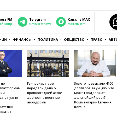
ness FM
Telegram
Канал в MAX
ой эфир
t.me/BFMnews
max.ru/bfm
НИИ
ФИНАНСЫ
ПОЛИТИКА
ОБЩЕСТВО
ПРАВО
АВТ
 по
Генпрокуратуре
Золото превысило 4100
платформам
передали дело о
долларов за унцию. Что
ич:
прошлогодней атаке
может поддержать
вать нужно
дронов на военные
дальнейший рост?
аэродромы
Комментарий Евгения
мателям
Когана
ешать»