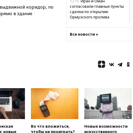
12:15
Иран и Оман
согласовали главные пункты
 выдвижной коридор, по
сделки по открытию
рямо в здание
Ормузского пролива
11:58
Politico: США
восстановили обмен
Все новости »
разведданными с Украиной
11:58
Великобритания
расширила санкции против
России
11:37
В Ярославской области
обломки БПЛА упали в
резервуары НПЗ
11:19
МИД России ответил на
критику мэра Хиросимы в
годовщину ядерной
бомбардировки
10:57
Оверчук заявил о
сокращении товарооборота
России и Армении на две
ческая
Во что вложиться,
Новые возможности
трети
: новые
чтобы не проиграть?
искусственного