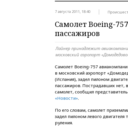
7 августа 2011, 18:40
Происшест
Самолет Boeing-757
пассажиров
Лайнер принадлежит авиакомпании
московский аэропорт «Домодедово»
Самолет Boeing-757 авиакомпан
в московский аэропорт «Домодед
(Испания), задел пилоном двигат
пассажиров. Пострадавших нет, 
самолет, сообщил представител
«Новости»
.
По его словам, самолет приземлил
задел пилоном левого двигателя 
руления.