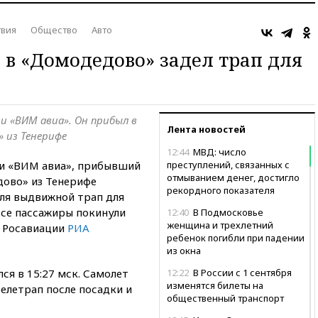
вия
Общество
Авто
 в «Домодедово» задел трап для
 «ВИМ авиа». Он прибыл в
Лента новостей
 из Тенерифе
12:44
МВД: число
ии «ВИМ авиа», прибывший
преступлений, связанных с
отмыванием денег, достигло
ово» из Тенерифе
рекордного показателя
еля выдвижной трап для
все пассажиры покинули
12:40
В Подмосковье
женщина и трехлетний
ь Росавиации
РИА
ребенок погибли при падении
из окна
ся в 15:27 мск. Самолет
12:22
В России с 1 сентября
изменятся билеты на
телетрап после посадки и
общественный транспорт