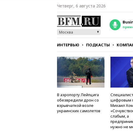
Четверг, 6 августа 2026
Busi
прям
Москва
ИНТЕРВЬЮ
ПОДКАСТЫ
КОМПА
СТИЛЬ
ТЕСТЫ
В аэропорту Лейпцига
Специалист
обезвредили дрон со
цифровым 
взрывчаткой возле
Михаил Хом
украинских самолетов
«Сочувство
слабым, а
предприни
нужно не м