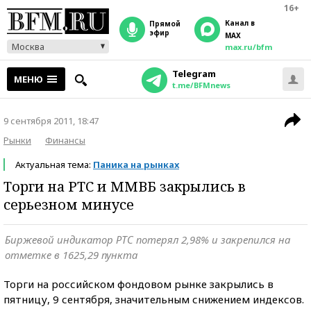
16+
Канал в
прямой
эфир
MAX
Москва
max.ru/bfm
Telegram
МЕНЮ
t.me/BFMnews
9 сентября 2011, 18:47
Рынки
Финансы
Актуальная тема:
Паника на рынках
Торги на РТС и ММВБ закрылись в
серьезном минусе
Биржевой индикатор РТС потерял 2,98% и закрепился на
отметке в 1625,29 пункта
Торги на российском фондовом рынке закрылись в
пятницу, 9 сентября, значительным снижением индексов.