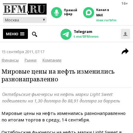
16+
Канал в
прямой
эфир
MAX
Москва
max.ru/bfm
Telegram
МЕНЮ
t.me/BFMnews
15 сентября 2011, 07:17
Финансы
Рынки
Компании
Мировые цены на нефть изменились
разнонаправленно
Октябрьские фьючерсы на нефть марки Light Sweet
подешевели на 1,30 доллара до 88,91 доллара за баррель
Мировые цены на нефть изменились разнонаправленно
по итогам торгов в среду, 14 сентября.
Октябрьские фьючерсы на нефть марки Light Sweet в