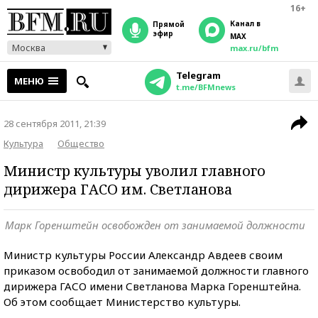
16+
Канал в
прямой
эфир
MAX
Москва
max.ru/bfm
Telegram
МЕНЮ
t.me/BFMnews
28 сентября 2011, 21:39
Культура
Общество
Министр культуры уволил главного
дирижера ГАСО им. Светланова
Марк Горенштейн освобожден от занимаемой должности
Министр культуры России Александр Авдеев своим
приказом освободил от занимаемой должности главного
дирижера ГАСО имени Светланова Марка Горенштейна.
Об этом сообщает Министерство культуры.