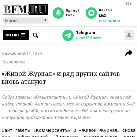
16+
Канал в
прямой
эфир
MAX
Москва
max.ru/bfm
Telegram
МЕНЮ
t.me/BFMnews
6 декабря 2011, 18:34
Технологии
«Живой Журнал» и ряд других сайтов
вновь атакуют
Сайт газеты «Коммерсантъ» и «Живой Журнал» снова под
кибер-атакой. Антон Носик, медиа-директор компании SUP
— владельца ЖЖ, рассказал Business FM, как реагируют на
ситуацию правоохранительные органы
Сайт газеты «Коммерсантъ» и «Живой Журнал» снова
под кибер-атакой. Директор издательского дома