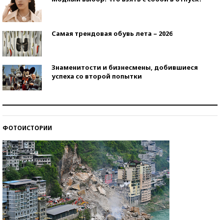
Самая трендовая обувь лета – 2026
Знаменитости и бизнесмены, добившиеся
успеха со второй попытки
Как защититься от солнца на курорте?
ФОТОИСТОРИИ
Кто изобрел средства связи?