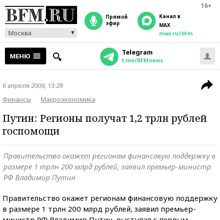
16+
Канал в
прямой
эфир
MAX
Москва
max.ru/bfm
Telegram
МЕНЮ
t.me/BFMnews
6 апреля 2009, 13:29
Финансы
Макроэкономика
Путин: Регионы получат 1,2 трлн рублей
госпомощи
Правительство окажет регионам финансовую поддержку в
размере 1 трлн 200 млрд рублей, заявил премьер-министр
РФ Владимир Путин
Правительство окажет регионам финансовую поддержку
в размере 1 трлн 200 млрд рублей, заявил премьер-
министр РФ Владимир Путин, выступая с первым