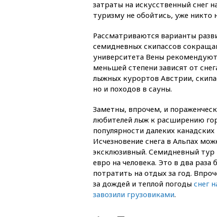
затраты на искусственный снег н
туризму не обойтись, уже никто 
Рассматриваются варианты разв
семидневных скипассов сокраща
университета Вены рекомендуют
меньшей степени зависят от снег
лыжных курортов Австрии, скипас
но и походов в сауны.
Заметны, впрочем, и пораженчес
любителей лыж к расширению гор
популярности далеких канадских 
Исчезновение снега в Альпах мож
эксклюзивный. Семидневный тур в
евро на человека. Это в два раз
потратить на отдых за год. Впроч
за дождей и теплой погоды
снег 
завозили грузовиками
.