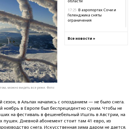
области
17:25
В аэропортах Сочи и
Геленджика сняты
ограничения
17:17
Власти РФ помогут
пострадавшему от атак на
Все новости »
склады Wildberries бизнесу
16:55
Экс-директору Popcorn
Books запросили четыре года
условно
16:46
ЦБ: международные
резервы России снизились
16:35
На восстановление
Херсонской области направят
ом, можно видеть все реже. Фото:
6,8 млрд рублей
16:16
The Guardian: ученые
езон, в Альпах начались с опозданием — не было снега.
США создали
 ноябрь в Европе был беспрецедентно сухим. Чтобы не
гипоаллергенных собак
вших на фестиваль в фешенебельный Ишгль в Австрии, на
х пушек. Дневной абонемент стоит там 41 евро, из
15:45
Спутник «Электро-Л» №
5 введен в эксплуатацию
производство снега. Искусственная зима даром не дается.