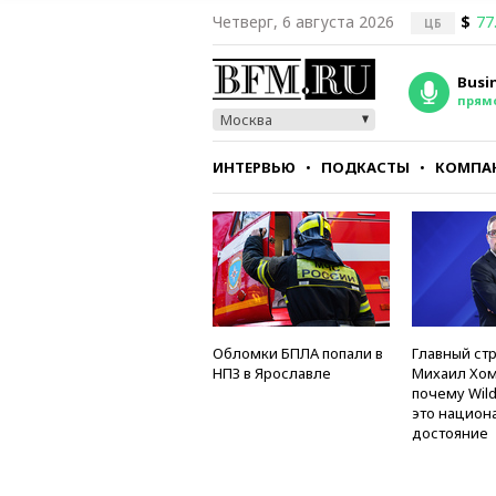
Четверг, 6 августа 2026
$
77
ЦБ
Busi
прям
Москва
ИНТЕРВЬЮ
ПОДКАСТЫ
КОМПА
СТИЛЬ
ТЕСТЫ
Обломки БПЛА попали в
Главный стр
НПЗ в Ярославле
Михаил Хом
почему Wild
это национ
достояние