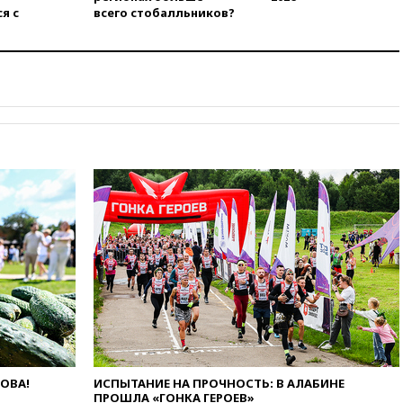
я с
всего стобалльников?
10:19
СКР рассматривает три
основные версии
произошедшего с Cessna-182
10:18
В Приморье задержаны
подростки, планировавшие
теракт на объекте Росгвардии
09:59
The Spectator:
отсутствие ракет для Patriot у
Украины приведет к
поражению Киева
09:54
МВД Германии:
инцидент с дроном в
аэропорту Лейпцига —
«сценарий гибридной атаки»
09:32
В Тверской области
обломки дрона повредили
фасад логокомплекса
Wildberries
09:18
В Ярославской области
ЛОВА!
ИСПЫТАНИЕ НА ПРОЧНОСТЬ: В АЛАБИНЕ
отражена самая
ПРОШЛА «ГОНКА ГЕРОЕВ»
массированная атака БПЛА