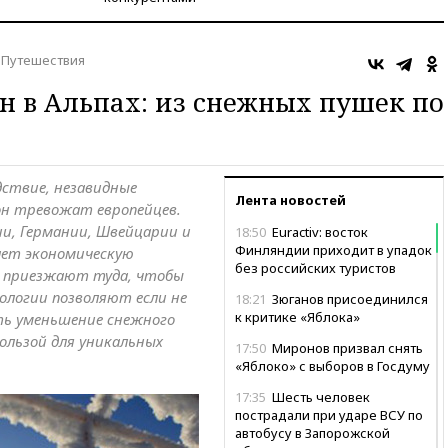
Путешествия
 в Альпах: из снежных пушек по
дствие, незавидные
Лента новостей
он тревожат европейцев.
ии, Германии, Швейцарии и
18:50
Euractiv: восток
Финляндии приходит в упадок
ает экономическую
без российских туристов
 приезжают туда, чтобы
ологии позволяют если не
18:21
Зюганов присоединился
к критике «Яблока»
ть уменьшение снежного
пользой для уникальных
17:50
Миронов призвал снять
«Яблоко» с выборов в Госдуму
17:35
Шесть человек
пострадали при ударе ВСУ по
автобусу в Запорожской