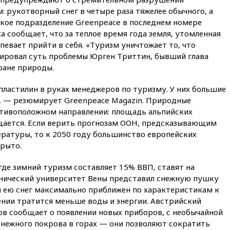
: рукотворный снег в четыре раза тяжелее обычного, а
14:14
«Ведомости»: Озон банк
не пострадает от британских
цкое подразделение Greenpeace в последнем номере
санкций
 сообщает, что за теплое время года земля, утомленная
певает прийти в себя. «Туризм уничтожает то, что
13:58
Медведев назвал
Японию вассалом США
ировал суть проблемы Юрген Триттин, бывший глава
ране природы.
13:45
В Петербурге достроили
новый тоннель зеленой ветки
пластилин в руках менеджеров по туризму. У них большие
метро
, — резюмирует Greenpeace Magazin. Природные
13:38
В эфире «Радиостанции
отивоположном направлении: площадь альпийских
Судного дня» прозвучали три
щается. Если верить прогнозам ООН, предсказывающим
сообщения
ературы, то к 2050 году большинство европейских
13:29
Восемь человек
рыто.
пострадали при наезде
автомобиля на толпу в Омске
 где зимний туризм составляет 15% ВВП, ставят на
13:19
WP: Трамп определился
хнический университет Вены представил снежную пушку
со своим преемником
й ею снег максимально приближен по характеристикам к
13:13
СК возбудил дело по
ении тратится меньше воды и энергии. Австрийский
факту гибели женщины и
в сообщает о появлении новых приборов, с необычайной
ребенка в Раменском
ежного покрова в горах — они позволяют сократить