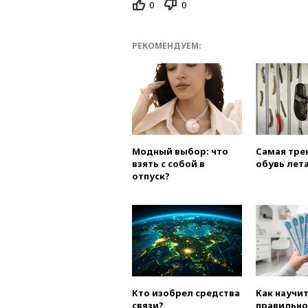
0
0
РЕКОМЕНДУЕМ:
Модный выбор: что
Самая тре
взять с собой в
обувь лета
отпуск?
Кто изобрел средства
Как научи
связи?
правильно