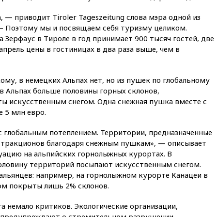
15:35
Два человека погибли
 — приводит Tiroler Tageszeitung слова мэра одной из
при атаках дронов ВСУ в
Брянской области
 — Поэтому мы и посвящаем себя туризму целиком.
 Зерфаус в Тироле в год принимает 900 тысяч гостей, две
15:15
В половине штатов США
 апрель цены в гостиницах в два раза выше, чем в
зафиксирована вспышка
сальмонеллеза
14:57
Жара в Европе может
ому, в немецких Альпах нет, но из пушек по глобальному
нанести ущерб экономике в
 в Альпах больше половины горных склонов,
размере €800 млрд
ты искусственным снегом. Одна снежная пушка вместе с
14:49
Пентагон озаботился
 5 млн евро.
критикой Трампа по поводу
дефицита боеприпасов
с глобальным потеплением. Территории, предназначенные
14:40
В Германии задержан
ттракционов благодаря снежным пушкам», — описывает
украинец за шпионаж на
туацию на альпийских горнолыжных курортах. В
оборонном предприятии
оловину территорий посыпают искусственным снегом.
14:21
АТОР сообщила о
льянцев: например, на горнолыжном курорте Канацеи в
снижении цен на авиабилеты
ом покрыты лишь 2% склонов.
в России
14:19
Масштабный сбой
га немало критиков. Экологические организации,
произошел в рунете
, предупреждают о стремительном разрушении