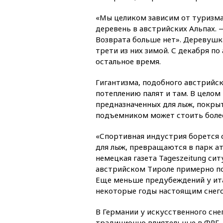
«Мы целиком зависим от туризма,
деревень в австрийских Альпах.
Возврата больше нет». Деревушка
трети из них зимой. С декабря по
остальное время.
Гигантизма, подобного австрийск
потеплению палят и там. В целом
предназначенных для лыж, покры
подъемником может стоить более
«Спортивная индустрия борется 
для лыж, превращаются в парк а
немецкая газета Tageszeitung си
австрийском Тироле примерно п
Еще меньше предубеждений у ита
некоторые годы настоящим снег
В Германии у искусственного сне
традиционно влиятельные в ФРГ