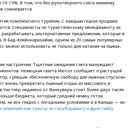
12:57
В Луганске при ракетном
а 10-15%. В том, что без рукотворного снега зимнему
ударе ВСУ по складу
не сомневается.
пострадали пять человек
ития комплексного туризма. С каждым годом продажи
12:44
МВД: число
преступлений, связанных с
ются. Специалисты по туристическому менеджменту из
отмыванием денег, достигло
 разрабатывать альтернативные предложения, которые в
рекордного показателя
а. В Бад-Кляйнкирххайме, одном из 20 самых популярных
12:40
В Подмосковье
с можно использовать не только для катания на лыжах,
женщина и трехлетний
ребенок погибли при падении
из окна
кие настроения. Тщетные ожидания снега вынуждают
12:22
В России с 1 сентября
изонтов. Немецкая газета Mercur сообщает о растущей
изменятся билеты на
гор, сулящих «бесконечную свободу для лыжных спусков».
общественный транспорт
ет вновь превратить лыжный отдых из массового в
12:15
Иран и Оман
 Уистлер недалеко от Ванкувера стоит более двух тысяч
согласовали главные пункты
а больше бюджета, который средний немец готов
сделки по открытию
ем, не все гладко с погодными условиями и в Канаде — из-
Ормузского пролива
на олимпийские трассы по сноубордингу и фристайлу
11:58
Politico: США
восстановили обмен
разведданными с Украиной