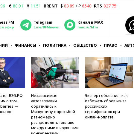
.96
€
88.91
¥
11.51
BRENT
$
83.89
/ ₽
6540
RTS
827.75
ness FM
Telegram
Канал в MAX
ой эфир
t.me/BFMnews
max.ru/bfm
НИИ
ФИНАНСЫ
ПОЛИТИКА
ОБЩЕСТВО
ПРАВО
АВТ
атег ВЭБ.РФ
Независимые
Эксперт объяснил, как
ич о том,
автозаправки
избежать сбоев из-за
berries —
обратились к
российских
альное
Мишустину с просьбой
сертификатов при
равномерно
онлайн-оплате
распределять топливо
между ними и крупными
конкурентами