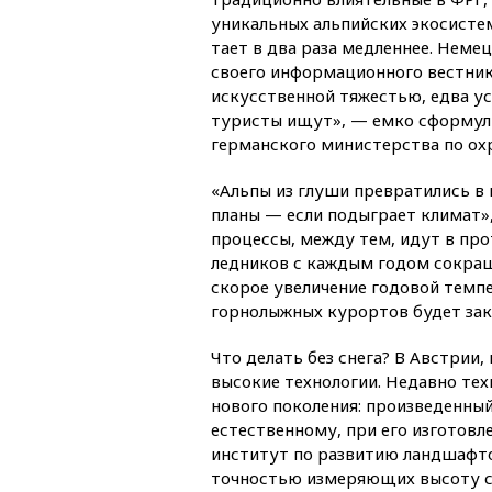
уникальных альпийских экосистем
тает в два раза медленнее. Неме
своего информационного вестника
искусственной тяжестью, едва ус
туристы ищут», — емко сформул
германского министерства по ох
«Альпы из глуши превратились в 
планы — если подыграет климат»
процессы, между тем, идут в пр
ледников с каждым годом сокра
скорое увеличение годовой темп
горнолыжных курортов будет зак
Что делать без снега? В Австрии,
высокие технологии. Недавно те
нового поколения: произведенны
естественному, при его изготовл
институт по развитию ландшафто
точностью измеряющих высоту сн