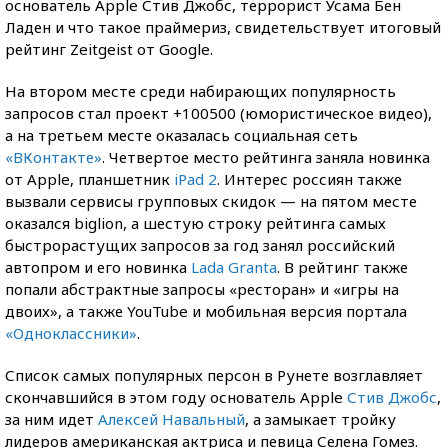
основатель Apple Стив Джобс, террорист Усама Бен
Ладен и что такое праймериз, свидетельствует итоговый
рейтинг Zeitgeist от Google.
На втором месте среди набирающих популярность
запросов стал проект +100500 (юмористическое видео),
а на третьем месте оказалась социальная сеть
«ВКонтакте»
. Четвертое место рейтинга заняла новинка
от Apple, планшетник
iPad 2
. Интерес россиян также
вызвали сервисы групповых скидок — на пятом месте
оказался biglion, а шестую строку рейтинга самых
быстрорастущих запросов за год занял российский
автопром и его новинка
Lada Granta
. В рейтинг также
попали абстрактные запросы «ресторан» и «игры на
двоих», а также YouTube и мобильная версия портала
«Одноклассники»
.
Список самых популярных персон в Рунете возглавляет
скончавшийся в этом году основатель Apple
Стив Джобс
,
за ним идет
Алексей Навальный
, а замыкает тройку
лидеров американская актриса и певица Селена Гомез.