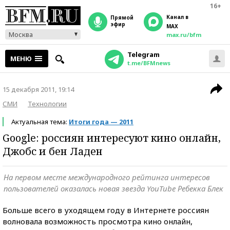
16+
Канал в
прямой
эфир
MAX
Москва
max.ru/bfm
Telegram
МЕНЮ
t.me/BFMnews
15 декабря 2011, 19:14
СМИ
Технологии
Актуальная тема:
Итоги года — 2011
Google: россиян интересуют кино онлайн,
Джобс и бен Ладен
На первом месте международного рейтинга интересов
пользователей оказалась новая звезда YouTube Ребекка Блек
Больше всего в уходящем году в Интернете россиян
волновала возможность просмотра кино онлайн,