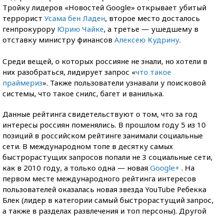
Тройку лидеров «Новостей Google» открывает убитый
террорист
Усама бен Ладен
, второе место досталось
генпрокурору
Юрию Чайке
, а третье — ушедшему в
отставку министру финансов
Алексею Кудрину
.
Среди вещей, о которых россияне не знали, но хотели в
них разобраться, лидирует запрос «
что такое
праймериз
». Также пользователи узнавали у поисковой
системы, что такое снилс, багет и ванилька.
Данные рейтинга свидетельствуют о том, что за год
интересы россиян поменялись. В прошлом году 5 из 10
позиций в российском рейтинге занимали социальные
сети. В международном топе в десятку самых
быстрорастущих запросов попали не 3 социальные сети,
как в 2010 году, а только одна — новая
Google+
. На
первом месте международного рейтинга интересов
пользователей оказалась новая звезда YouTube Ребекка
Блек (лидер в категории самый быстрорастущий запрос,
а также в разделах развлечения и топ персоны). Другой