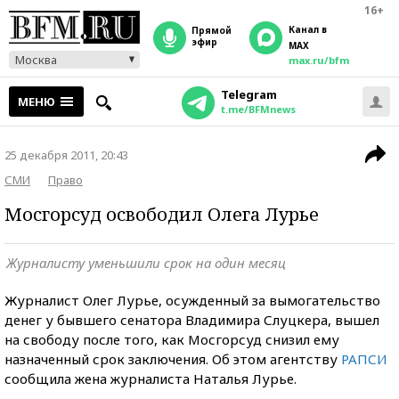
16+
Канал в
прямой
эфир
MAX
Москва
max.ru/bfm
Telegram
МЕНЮ
t.me/BFMnews
25 декабря 2011, 20:43
СМИ
Право
Мосгорсуд освободил Олега Лурье
Журналисту уменьшили срок на один месяц
Журналист Олег Лурье, осужденный за вымогательство
денег у бывшего сенатора Владимира Слуцкера, вышел
на свободу после того, как Мосгорсуд снизил ему
назначенный срок заключения. Об этом агентству
РАПСИ
сообщила жена журналиста Наталья Лурье.