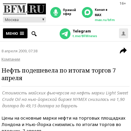
16+
Канал в
прямой
эфир
MAX
Москва
max.ru/bfm
Telegram
МЕНЮ
t.me/BFMnews
8 апреля 2009, 07:38
Компании
Нефть подешевела по итогам торгов 7
апреля
Стоимость майских фьючерсов на нефть марки Light Sweet
Crude Oil на нью-йоркской бирже NYMEX снизилась на 1,90
доллара до 49,15 доллара за баррель
Цены на основные марки нефти на торговых площадках
Лондона и Нью-Йорка снизились по итогам торгов во
вторник, 7 апреля.