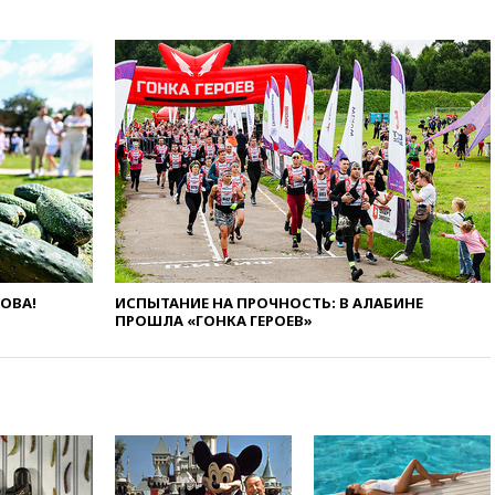
пострадали при атаках ВСУ на
Белгородскую область
18:00
Совет мира выбрал
подрядчика для
строительства военной базы в
Газе
17:50
Миронов призвал снять
«Яблоко» с выборов в Госдуму
17:45
Правительство получит
«золотую акцию» в
управлении аэропортом
Шереметьево
ЛОВА!
ИСПЫТАНИЕ НА ПРОЧНОСТЬ: В АЛАБИНЕ
17:35
Шесть человек
ПРОШЛА «ГОНКА ГЕРОЕВ»
пострадали при ударе ВСУ по
автобусу в Запорожской
области
17:25
В аэропортах Сочи и
Геленджика сняты
ограничения
17:17
Власти РФ помогут
пострадавшему от атак на