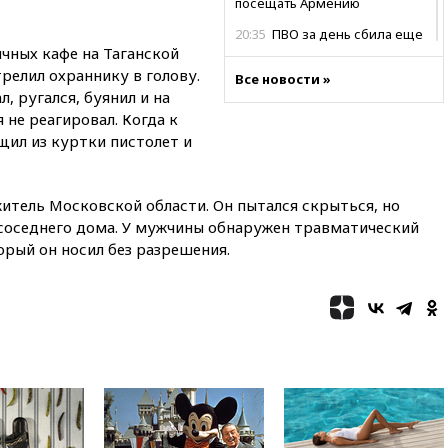
посещать Армению
.
20:35
ПВО за день сбила еще
ичных кафе на Таганской
281 украинский беспилотник
над Россией
релил охраннику в голову.
Все новости »
, ругался, буянил и на
20:27
Ямпольская призвала
 не реагировал. Когда к
оптимизировать олимпиады
для поступления в вузы
щил из куртки пистолет и
20:15
Минтранс предложил
оплачивать защиту дорог от
итель Московской области. Он пытался скрыться, но
БПЛА из средств на ремонт
 соседнего дома. У мужчины обнаружен травматический
20:00
Зеленский 8 августа
орый он носил без разрешения.
посетит Сербию с
официальным визитом
19:58
В Госдуму будет внесен
законопроект об отмене ЕГЭ
19:50
Аэропорты Сочи и
Ярославля приостановили
работу
19:35
WP: Трамп призвал
доноров-республиканцев