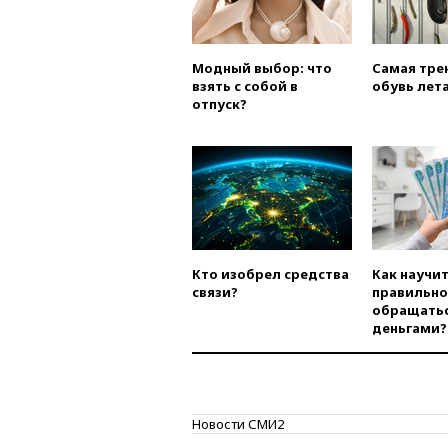
Модный выбор: что
Самая тре
взять с собой в
обувь лета
отпуск?
Кто изобрел средства
Как научи
связи?
правильно
обращатьс
деньгами?
Новости СМИ2