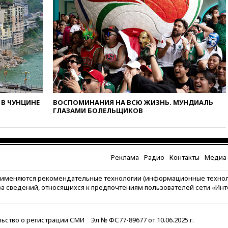
сальмонеллеза
14:57
Жара в Европе может
нанести ущерб экономике в
размере €800 млрд
14:49
Пентагон озаботился
критикой Трампа по поводу
дефицита боеприпасов
14:40
В Германии задержан
украинец за шпионаж на
В ЧУНЦИНЕ
ВОСПОМИНАНИЯ НА ВСЮ ЖИЗНЬ. МУНДИАЛЬ
оборонном предприятии
ГЛАЗАМИ БОЛЕЛЬЩИКОВ
14:21
АТОР сообщила о
снижении цен на авиабилеты
в России
14:19
Масштабный сбой
Реклама
Радио
Контакты
Медиа-
произошел в рунете
14:14
«Ведомости»: Озон банк
рименяются рекомендательные технологии (информационные техно
не пострадает от британских
за сведений, относящихся к предпочтениям пользователей сети «Ин
санкций
13:58
Медведев назвал
ьство о регистрации СМИ
Эл № ФС77-89677 от 10.06.2025 г.
Японию вассалом США