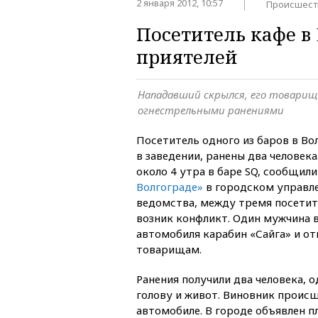
2 января 2012, 10:57
Происшест
Посетитель кафе в
приятелей
Нападавший скрылся, его товарищ
огнестрельными ранениями
Посетитель одного из баров в Во
в заведении, ранены два человек
около 4 утра в баре SQ, сообщил
Волгограде»
в городском управл
ведомства, между тремя посетит
возник конфликт. Один мужчина в
автомобиля карабин «Сайга» и от
товарищам.
Ранения получили два человека, о
голову и живот. Виновник проис
автомобиле. В городе объявлен п