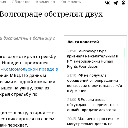
вия
Общество
Криминал
Конфликты
 Волгограде обстрелял двух
и доставлены в больницу с
Лента новостей
21:58
Генпрокуратура
лгограде открыл стрельбу
признала нежелательным в
РФ американский Human
а. Инцидент произошел
Rights Foundation
и
«Комсомольской правде в
ении МВД. По данным
21:10
РФ не получала
обращений о прекращении
елями из одной компании
концессии строительства ж/д
ышел на улицу, взял из
в Армении
крыл стрельбу по
21:00
В России вновь
обсуждают эксперимент по
онлайн-продаже алкоголя
дин — в ногу, второй — в
шествия скрылся на своем
20:45
Матвиенко: россиянам
могут рекомендовать не
лан-перехват,