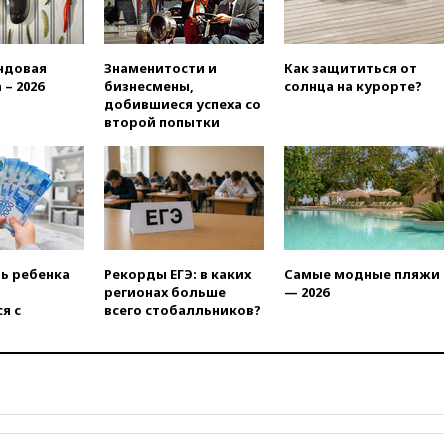
поддержать Вэнса на выборах
2028 года
19:20
Число ломбардов в РФ
ндовая
Знаменитости и
Как защититься от
превысило максимум 2022
 – 2026
бизнесмены,
солнца на курорте?
года
добившиеся успеха со
19:15
Жуковский и аэропорт
второй попытки
Геленджика возобновили
работу
19:00
Путин уточнил порядок
присвоения воинских званий
добровольцам
18:50
Euractiv: восток
Финляндии приходит в упадок
ть ребенка
Рекорды ЕГЭ: в каких
Самые модные пляжи
без российских туристов
регионах больше
— 2026
я с
всего стобалльников?
18:35
В Жуковском и
аэропорту Геленджика
введены ограничения
18:21
Зюганов присоединился
к критике «Яблока»
18:15
Четыре человека