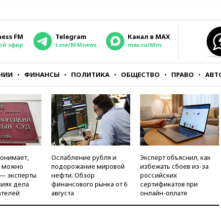
ness FM
Telegram
Канал в MAX
ой эфир
t.me/BFMnews
max.ru/bfm
НИИ
ФИНАНСЫ
ПОЛИТИКА
ОБЩЕСТВО
ПРАВО
АВТ
понимает,
Ослабление рубля и
Эксперт объяснил, как
и можно
подорожание мировой
избежать сбоев из-за
 — эксперты
нефти. Обзор
российских
виях дела
финансового рынка от 6
сертификатов при
ателей
августа
онлайн-оплате