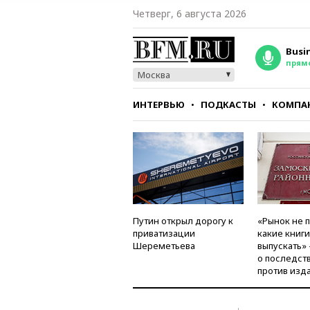
Четверг, 6 августа 2026
Busi
прям
Москва
ИНТЕРВЬЮ
ПОДКАСТЫ
КОМПА
СТИЛЬ
ТЕСТЫ
Путин открыл дорогу к
«Рынок не 
приватизации
какие книг
Шереметьева
выпускать»
о последст
против изд