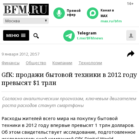
16+
Канал в
прямой
эфир
MAX
Москва
max.ru/bfm
Telegram
МЕНЮ
t.me/BFMnews
9 января 2012, 20:57
Финансы
Общество
Компании
Технологии
GfK: продажи бытовой техники в 2012 году
превысят $1 трлн
Согласно аналитическим прогнозам, ключевым двигателем
роста расходов станут смартфоны
Расходы жителей всего мира на покупку бытовой
техники в 2012 году впервые превысят 1 трлн долларов.
Об этом свидетельствует исследование, подготовленное
исследовательской компанией GfK Digital World