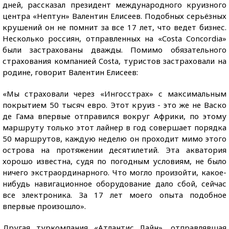
дней, рассказал президент международного круизного
центра «Нептун» Валентин Елисеев. Подобных серьёзных
крушений он не помнит за все 17 лет, что ведет бизнес.
Несколько россиян, отправленных на «Costa Concordia»
были застрахованы дважды. Помимо обязательного
страхования компанией Costa, туристов застраховали на
родине, говорит Валентин Елисеев:
«Мы страховали через «Ингосстрах» с максимальным
покрытием 50 тысяч евро. Этот круиз - это же не Васко
де Гама впервые отправился вокруг Африки, по этому
маршруту только этот лайнер в год совершает порядка
50 маршрутов, каждую неделю он проходит мимо этого
острова на протяжении десятилетий. Эта акватория
хорошо известна, судя по погодным условиям, не было
ничего экстраординарного. Что могло произойти, какое-
нибудь навигационное оборудование дало сбой, сейчас
все электроника. За 17 лет моего опыта подобное
впервые произошло».
Другая туркомпания «Атлантис Лайн», отправлявшая