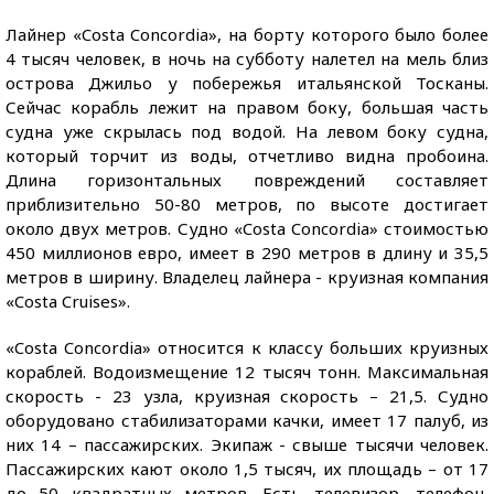
Лайнер «Costa Concordia», на борту которого было более
4 тысяч человек, в ночь на субботу налетел на мель близ
острова Джильо у побережья итальянской Тосканы.
Сейчас корабль лежит на правом боку, большая часть
судна уже скрылась под водой. На левом боку судна,
который торчит из воды, отчетливо видна пробоина.
Длина горизонтальных повреждений составляет
приблизительно 50-80 метров, по высоте достигает
около двух метров. Судно «Costa Concordia» стоимостью
450 миллионов евро, имеет в 290 метров в длину и 35,5
метров в ширину. Владелец лайнера - круизная компания
«Costa Cruises».
«Costa Concordia» относится к классу больших круизных
кораблей. Водоизмещение 12 тысяч тонн. Максимальная
скорость - 23 узла, круизная скорость – 21,5. Судно
оборудовано стабилизаторами качки, имеет 17 палуб, из
них 14 – пассажирских. Экипаж - свыше тысячи человек.
Пассажирских кают около 1,5 тысяч, их площадь – от 17
до 50 квадратных метров. Есть телевизор, телефон,