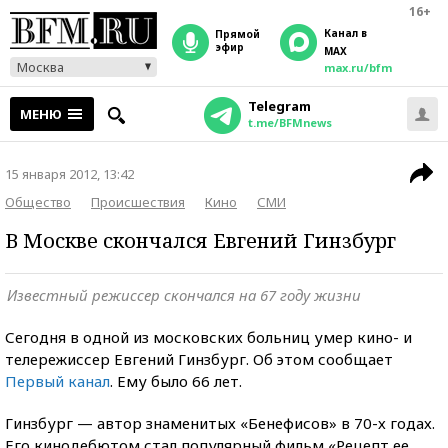
16+
Канал в
прямой
эфир
MAX
Москва
max.ru/bfm
Telegram
МЕНЮ
t.me/BFMnews
15 января 2012, 13:42
Общество
Происшествия
Кино
СМИ
В Москве скончался Евгений Гинзбург
Известный режиссер скончался на 67 году жизни
Сегодня в одной из московских больниц умер кино- и
телережиссер Евгений Гинзбург. Об этом сообщает
Первый канал
. Ему было 66 лет.
Гинзбург — автор знаменитых «Бенефисов» в 70-х годах.
Его кинодебютом стал популярный фильм «Рецепт ее