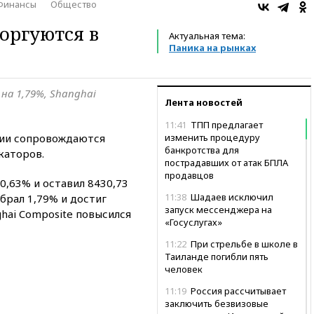
Финансы
Общество
оргуются в
Актуальная тема:
Паника на рынках
 на 1,79%, Shanghai
Лента новостей
11:41
ТПП предлагает
зии сопровождаются
изменить процедуру
банкротства для
каторов.
пострадавших от атак БПЛА
продавцов
0,63% и оставил 8430,73
11:38
Шадаев исключил
брал 1,79% и достиг
запуск мессенджера на
ghai Composite повысился
«Госуслугах»
11:22
При стрельбе в школе в
Таиланде погибли пять
человек
11:19
Россия рассчитывает
заключить безвизовые