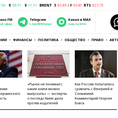
.96
€
88.91
¥
11.51
BRENT
$
83.89
/ ₽
6540
RTS
827.75
ness FM
Telegram
Канал в MAX
ой эфир
t.me/BFMnews
max.ru/bfm
НИИ
ФИНАНСЫ
ПОЛИТИКА
ОБЩЕСТВО
ПРАВО
АВТ
«Рынок не понимает,
Как Россию попытались
ании
какие книги можно
сравнить с Венгрией и
украинского
выпускать» — эксперты
Словакией.
есть
о последствиях дела
Комментарий Георгия
против издателей
Бовта