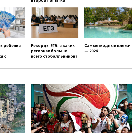
второй попытки
отравившегося в детсаду
мальчика
03:00
МИД РФ: попытки Запада
рассорить Россию и Казахстан
обречены на провал
02:00
Ни один водоем Англии
не соответствует нормам
ть ребенка
Рекорды ЕГЭ: в каких
Самые модные пляжи
химической безопасности
регионах больше
— 2026
я с
всего стобалльников?
01:00
Трамп: США сами
нуждаются в дальнобойных
ракетах и системах Patriot
00:01
Трамп заявил о
необходимости пополнения
арсенала США
вчера, 23:28
Слуцкий призвал
признать «Яблоко»
нежелательной организацией
вчера, 23:15
В Смоленске
ребенок и женщина погибли
при падении деревьев во
время урагана