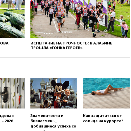
08:51
Осужденный в России
американец Гилман
находится при смерти
08:22
В Екатеринбурге
атакован склад Wildberries
07:52
В Таиланде ученик
ЛОВА!
ИСПЫТАНИЕ НА ПРОЧНОСТЬ: В АЛАБИНЕ
устроил стрельбу в школе:
ПРОШЛА «ГОНКА ГЕРОЕВ»
есть жертвы
07:00
Лесной пожар в 30
километрах от Ванкувера
привел к эвакуации жителей
06:00
Суд обязал Meta
выплатить $567 млн по делу о
вреде психическому
здоровью детей
05:51
Трамп подписал указ
против «родильного туризма»
в США
ндовая
Знаменитости и
Как защититься от
 – 2026
бизнесмены,
солнца на курорте?
04:00
Суд взыскал почти 5 млн
добившиеся успеха со
рублей в пользу семьи