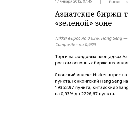
17 января 2012, 07:46
Рынки
Азиатские биржи т
«зеленой» зоне
Nikkei вырос на 0,63%, Hang Seng —
Composite - на 0,93%
Торги на фондовых площадках А
ростом основных биржевых инди
Японский индекс Nikkei вырос на 
пункта. Гонконгский Hang Seng на
19352,97 пункта, китайский Shan
на 0,93% до 2226,67 пункта.