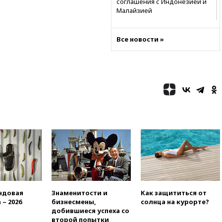
соглашения с Индонезией и
Малайзией
11:04
«Ведомости»: на партию
«Яблоко» ополчились
Все новости »
конкуренты
10:59
Торговые центры и кафе
в России могут обязать
раздавать питьевую воду
бесплатно
10:41
Бывшая глава брокера
Mind Money Юлия Хандошко
признала свою вину
10:41
Пашинян: Армения
понимает невозможность
одновременного членства в
ЕС и ЕАЭС
10:21
ФСБ задержала более
20 сотрудников пунктов
ндовая
Знаменитости и
Как защититься от
обмена криптовалюты в
 – 2026
бизнесмены,
солнца на курорте?
«Москве-Сити»
добившиеся успеха со
10:13
Минтранс предлагает
второй попытки