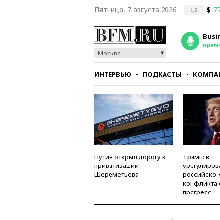
Пятница, 7 августа 2026
$
77
ЦБ
Busi
прям
Москва
ИНТЕРВЬЮ
ПОДКАСТЫ
КОМПА
СТИЛЬ
ТЕСТЫ
Путин открыл дорогу к
Трамп: в
приватизации
урегулиров
Шереметьева
российско-
конфликта 
прогресс