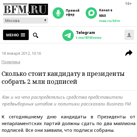
16+
Канал в
прямой
эфир
MAX
Москва
max.ru/bfm
Telegram
МЕНЮ
t.me/BFMnews
18 января 2012, 10:16
Политика
Сколько стоит кандидату в президенты
собрать 2 млн подписей
Как и на что распределялись средства представители
предвыборных штабов и политики рассказали Business FM
К сегодняшнему дню кандидаты в Президенты от
непарламентских партий должны сдать по два миллиона
подписей. Все они заявили, что подписи собраны.