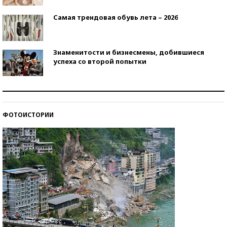
Самая трендовая обувь лета – 2026
Знаменитости и бизнесмены, добившиеся
успеха со второй попытки
Как защититься от солнца на курорте?
ФОТОИСТОРИИ
Кто изобрел средства связи?