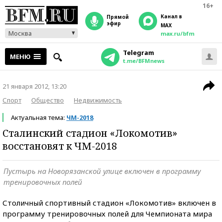
16+
Канал в
прямой
эфир
MAX
Москва
max.ru/bfm
Telegram
МЕНЮ
t.me/BFMnews
21 января 2012, 13:20
Спорт
Общество
Недвижимость
Актуальная тема:
ЧМ-2018
Сталинский стадион «Локомотив»
восстановят к ЧМ-2018
Пустырь на Новорязанской улице включен в программу
тренировочных полей
Столичный спортивный стадион «Локомотив» включен в
программу тренировочных полей для Чемпионата мира