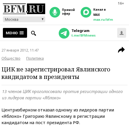
16+
Канал в
прямой
эфир
MAX
Москва
max.ru/bfm
Telegram
МЕНЮ
t.me/BFMnews
27 января 2012, 11:47
Общество
Политика
ЦИК не зарегистрировал Явлинского
кандидатом в президенты
13 членов ЦИК проголосовали против регистрации одного
из лидеров партии «Яблоко»
Центризбирком отказал одному из лидеров партии
«Яблоко» Григорию Явлинскому в регистрации
кандидатом на пост президента РФ.