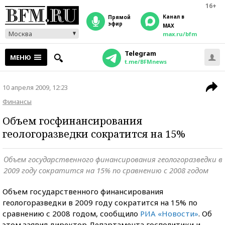
16+
Канал в
прямой
эфир
MAX
Москва
max.ru/bfm
Telegram
МЕНЮ
t.me/BFMnews
10 апреля 2009, 12:23
Финансы
Объем госфинансирования
геологоразведки сократится на 15%
Объем государственного финансирования геологоразведки в
2009 году сократится на 15% по сравнению с 2008 годом
Объем государственного финансирования
геологоразведки в 2009 году сократится на 15% по
сравнению с 2008 годом, сообщило
РИА «Новости»
. Об
этом заявил директор Департамента госполитики и