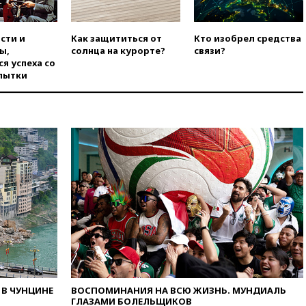
вчера, 21:35
После пожара на
складе в Брянске возбудили
уголовное дело
сти и
Как защититься от
Кто изобрел средства
ы,
солнца на курорте?
связи?
вчера, 21:26
Лидеры сборной
я успеха со
РФ по гимнастике получили
пытки
официальный отказ в визах от
Хорватии
вчера, 21:15
Пентагон
опубликовал 16 новых видео с
НЛО
вчера, 21:00
На границе
Украины с Польшей скопилось
свыше 6,5 тысячи грузовиков
вчера, 20:53
Швыдкой:
«Интервидение» точно
пройдет в 2026 году
вчера, 20:45
ПВО за день
сбила еще 75 украинских
беспилотников над Россией
В ЧУНЦИНЕ
ВОСПОМИНАНИЯ НА ВСЮ ЖИЗНЬ. МУНДИАЛЬ
вчера, 20:35
Велосипедист
ГЛАЗАМИ БОЛЕЛЬЩИКОВ