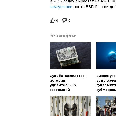
и 2012 годах вырастет на 4%. В 
замедление
роста ВВП России до 3
0
0
РЕКОМЕНДУЕМ:
Судьба наследства:
Бизнес ух
истории
воду: заче
удивительных
суперъяхт
завещаний
субмарин