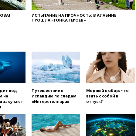
ресторана «Армения» в
Москве вернут утраченную
скульптуру балерины
ЛОВА!
ИСПЫТАНИЕ НА ПРОЧНОСТЬ: В АЛАБИНЕ
ПРОШЛА «ГОНКА ГЕРОЕВ»
вчера, 22:45
Литовец
протаранил погранпункт при
попытке попасть в Россию
вчера, 22:28
Бессент
анонсировал скорое
соглашение о прекращении
огня США и Ирана
вчера, 22:15
Три человека
получили ножевые ранения
при нападении в Чехии
вчера, 22:00
Путин поручил
одит под
Путешествие в
Модный выбор: что
выделить средства на новые
м на
Исландию по следам
взять с собой в
РЛС для Белгородской
ы закупают
«Интерстеллара»
отпуск?
области
ы
вчера, 21:56
The Atlantic: Маск
отказал Украине в
использовании Starlink для
атак вглубь РФ