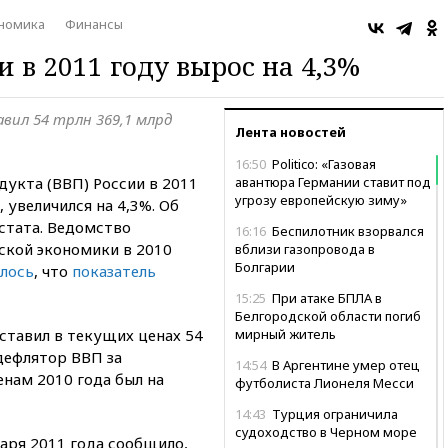
номика
Финансы
и в 2011 году вырос на 4,3%
вил 54 трлн 369,1 млрд
Лента новостей
16:50
Politico: «Газовая
укта (ВВП) России в 2011
авантюра Германии ставит под
угрозу европейскую зиму»
 увеличился на 4,3%. Об
стата. Ведомство
16:16
Беспилотник взорвался
ской экономики в 2010
вблизи газопровода в
Болгарии
лось
, что
показатель
15:25
При атаке БПЛА в
Белгородской области погиб
ставил в текущих ценах 54
мирный житель
дефлятор ВВП за
14:54
В Аргентине умер отец
нам 2010 года был на
футболиста Лионеля Месси
14:43
Турция ограничила
судоходство в Черном море
варя 2011 года сообщило,