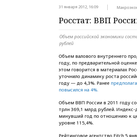
31 января 2012, 16:09
Макроэко
Росстат: ВВП Росси
Объем российской экономики соста
рублей
Объем валового внутреннего прод
году, по предварительной оценке,
этом говорится в материалах Рос
уточнило динамику роста россий
году — до 4,3%. Ранее
предполага
повысился на 4%.
Объем ВВП России в 2011 году со
трлн 369,1 млрд рублей. Индекс-
минувший год по отношению к це
уровне 115,4%.
Рейтинговое агентство Fitch 5 ян