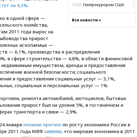
14:20
Генпрокурором США
тет на 4,3%
.
стал Тодд Бланш
ко в одной сфере —
13:37
Пляжи Геленджика
Все новости »
 сельского хозяйства,
закрыты из-за опасности БПЛА
гам 2011 года вырос на
13:03
Испания ввела
 рыбоводства прирост
погранконтроль для
 полезных ископаемых —
итальянских туристов
тв — 6,1%, производства и распределения
12:27
Возгорание на Ильском
,4%, в сфере строительства — 4,8%, в области финансовой
НПЗ, вызванное атакой БПЛА,
 с недвижимым имуществом, аренды и предоставления
потушили
беспечение военной безопасности; социального
11:47
Суд оставил под
ения и предоставления социальных услуг — 3,1%,
арестом Rolls-Royce блогера
ьных, социальных и персональных услуг — 1%.
Лерчек
11:07
При столкновении
 торговли, ремонта автомобилей, мотоциклов, бытовых
катера и лодки под Самарой
ьзования прирост был на уровне 5%, в гостиничном и
погибли два человека
ферах транспорта и связи — 2,9%.
10:27
Движение по трассе
«Новороссия» восстановлено
24 января
понизил прогноз
по росту экономики России в
тябре 2011 года МВФ
заявлял
, что мировая экономика в 2011
09:55
Силы ПВО перехватили
за утро 85 БПЛА над