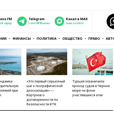
ness FM
Telegram
Канал в MAX
ой эфир
t.me/BFMnews
max.ru/bfm
НИИ
ФИНАНСЫ
ПОЛИТИКА
ОБЩЕСТВО
ПРАВО
АВТ
енджика
«Это первый серьезный
Турция ограничила
удительную
шаг к географической
проход судов в Черное
пляжей при
деэскалации» —
море на фоне
А
Кортунов о
участившихся атак
договоренности по
безопасности КТК