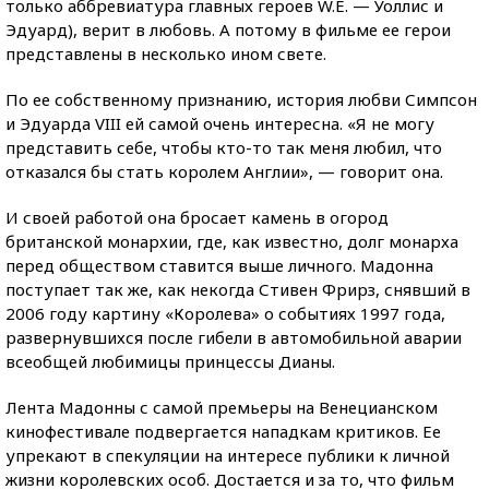
только аббревиатура главных героев W.E. — Уоллис и
Эдуард), верит в любовь. А потому в фильме ее герои
представлены в несколько ином свете.
По ее собственному признанию, история любви Симпсон
и Эдуарда VIII ей самой очень интересна. «Я не могу
представить себе, чтобы кто-то так меня любил, что
отказался бы стать королем Англии», — говорит она.
И своей работой она бросает камень в огород
британской монархии, где, как известно, долг монарха
перед обществом ставится выше личного. Мадонна
поступает так же, как некогда Стивен Фрирз, снявший в
2006 году картину «Королева» о событиях 1997 года,
развернувшихся после гибели в автомобильной аварии
всеобщей любимицы принцессы Дианы.
Лента Мадонны с самой премьеры на Венецианском
кинофестивале подвергается нападкам критиков. Ее
упрекают в спекуляции на интересе публики к личной
жизни королевских особ. Достается и за то, что фильм