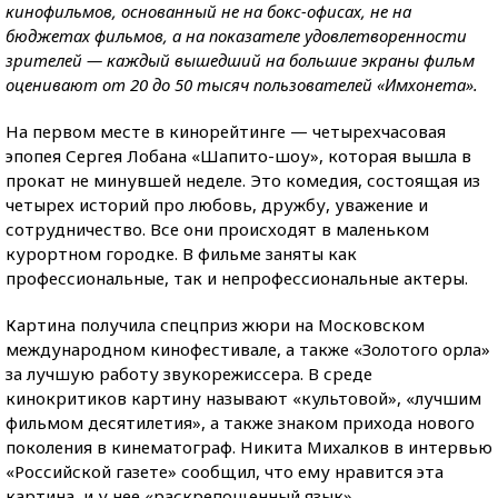
кинофильмов, основанный не на бокс-офисах, не на
бюджетах фильмов, а на показателе удовлетворенности
зрителей — каждый вышедший на большие экраны фильм
оценивают от 20 до 50 тысяч пользователей «Имхонета».
На первом месте в кинорейтинге — четырехчасовая
эпопея Сергея Лобана «Шапито-шоу», которая вышла в
прокат не минувшей неделе. Это комедия, состоящая из
четырех историй про любовь, дружбу, уважение и
сотрудничество. Все они происходят в маленьком
курортном городке. В фильме заняты как
профессиональные, так и непрофессиональные актеры.
Картина получила спецприз жюри на Московском
международном кинофестивале, а также «Золотого орла»
за лучшую работу звукорежиссера. В среде
кинокритиков картину называют «культовой», «лучшим
фильмом десятилетия», а также знаком прихода нового
поколения в кинематограф. Никита Михалков в интервью
«Российской газете» сообщил, что ему нравится эта
картина, и у нее «раскрепощенный язык».