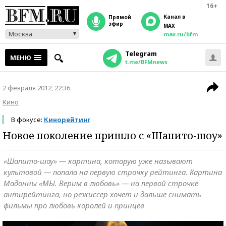
16+
Канал в
прямой
эфир
MAX
Москва
max.ru/bfm
Telegram
МЕНЮ
t.me/BFMnews
2 февраля 2012, 22:36
Кино
В фокусе:
Кинорейтинг
Новое поколение пришло с «Шапито-шоу»
«Шапито-шоу» — картина, которую уже называют
культовой — попала на первую строчку рейтинга. Картина
Мадонны «МЫ. Верим в любовь» — на первой строчке
антирейтинга, но режиссер хочет и дальше снимать
фильмы про любовь королей и принцев