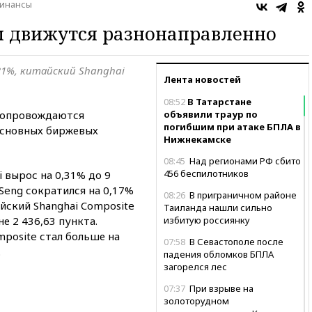
инансы
ы движутся разнонаправленно
,31%, китайский Shanghai
Лента новостей
08:52
В Татарстане
 сопровождаются
объявили траур по
погибшим при атаке БПЛА в
сновных биржевых
Нижнекамске
08:45
Над регионами РФ сбито
456 беспилотников
i вырос на 0,31% до 9
Seng сократился на 0,17%
08:26
В приграничном районе
айский Shanghai Composite
Таиланда нашли сильно
не 2 436,63 пункта.
избитую россиянку
mposite стал больше на
07:58
В Севастополе после
.
падения обломков БПЛА
загорелся лес
07:37
При взрыве на
золоторудном