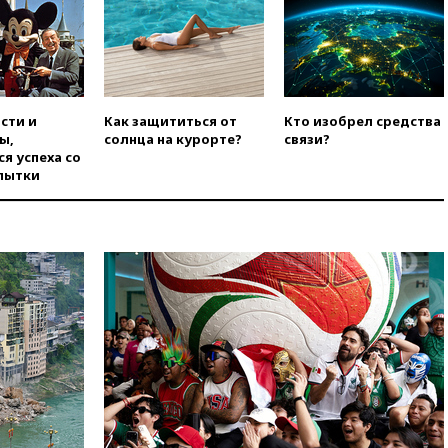
войск из сектора Газа
вчера, 17:13
ТАСС: видео с
Моджтабой Хаменеи,
опубликованное сегодня,
снято давно
сти и
Как защититься от
Кто изобрел средства
вчера, 16:47
Сирия и Россия
ы,
солнца на курорте?
связи?
договорились о присутствии
я успеха со
российских военных баз в
пытки
республике
вчера, 16:16
Bloomberg: США
потратят 400 млн долларов на
противодроновые лазеры
вчера, 15:48
Reuters:
европейский аналог Starlink
IRIS2 может появиться в 2029
году
вчера, 15:46
«Росатом»
возвращает специалистов в
Иран на АЭС «Бушер»
вчера, 15:15
В Москве
арестованы два руководителя