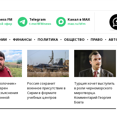
ness FM
Telegram
Канал в MAX
ой эфир
t.me/BFMnews
max.ru/bfm
НИИ
ФИНАНСЫ
ПОЛИТИКА
ОБЩЕСТВО
ПРАВО
АВТ
молочник»
Россия сохранит
Турция хочет выступить
ерен
военное присутствие в
в роли черноморского
азъяснения
Сирии в формате
миротворца.
онной
учебных центров
Комментарий Георгия
Бовта