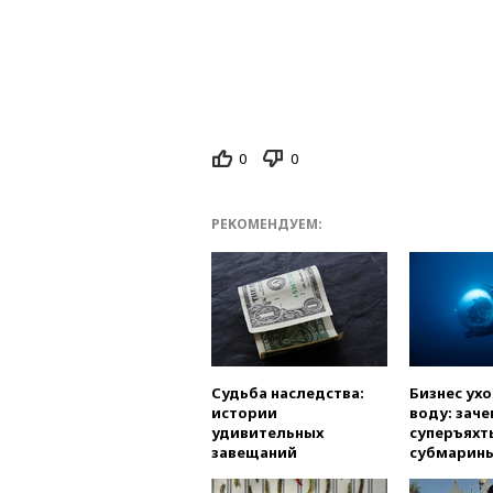
0
0
РЕКОМЕНДУЕМ:
Судьба наследства:
Бизнес ух
истории
воду: заче
удивительных
суперъяхт
завещаний
субмарин