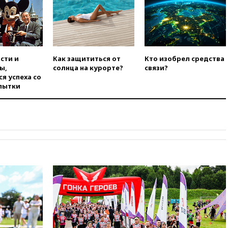
увеличить производство
00:33
CNBC: Burger King вышел
на второе место среди сетей
быстрого питания в США
вчера, 23:23
Bloomberg: США
сти и
Как защититься от
Кто изобрел средства
хотят испытать ПРО «Золотой
ы,
солнца на курорте?
связи?
купол» в этом году
я успеха со
пытки
вчера, 22:39
European Aquatics:
у России есть право провести
ЧЕ по водным видам спорта в
2028 году
вчера, 21:43
В Москве
начались испытания
беспилотного поезда
«Ласточка»
вчера, 21:12
«Зенит» проиграл
дебютанту РПЛ «Родине» со
счетом 1:2
вчера, 20:44
WSJ: Трамп уже
готов прекратить войну с
Ираном без ядерной сделки