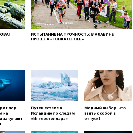
вчера, 20:12
Финляндия не
намерена передавать Украине
ракеты для Patriot
вчера, 19:42
МВД намерено
ЛОВА!
ИСПЫТАНИЕ НА ПРОЧНОСТЬ: В АЛАБИНЕ
сократить срок уплаты
ПРОШЛА «ГОНКА ГЕРОЕВ»
автоштрафов для
иностранцев с 60 дней до
суток
вчера, 19:13
Оборонным
компаниям в США поручено
оперативно нарастить
производство вооружений
вчера, 18:54
ТАСС: Украина
лишится половины аграрного
экспорта из-за простоя в
портах Одессы
одит под
Путешествие в
Модный выбор: что
вчера, 18:18
БПЛА повторно
м на
Исландию по следам
взять с собой в
атаковали Белгород
ы закупают
«Интерстеллара»
отпуск?
ы
вчера, 17:42
Израиль отверг
план Совета мира о выводе