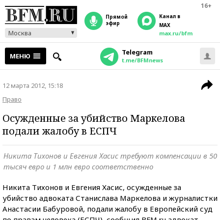
16+
Канал в
прямой
эфир
MAX
Москва
max.ru/bfm
Telegram
МЕНЮ
t.me/BFMnews
12 марта 2012, 15:18
Право
Осужденные за убийство Маркелова
подали жалобу в ЕСПЧ
Никита Тихонов и Евгения Хасис требуют компенсации в 50
тысяч евро и 1 млн евро соответственно
Никита Тихонов и Евгения Хасис, осужденные за
убийство адвоката Станислава Маркелова и журналистки
Анастасии Бабуровой, подали жалобу в Европейский суд
по правам человека (ЕСПЧ), сообщил BFM.ru адвокат