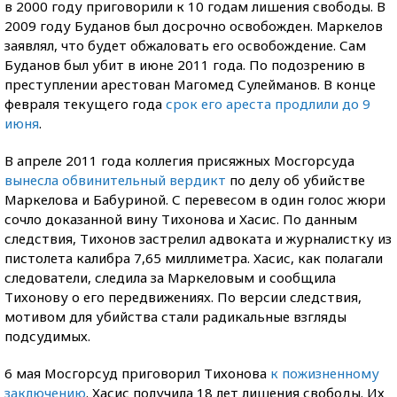
в 2000 году приговорили к 10 годам лишения свободы. В
2009 году Буданов был досрочно освобожден. Маркелов
заявлял, что будет обжаловать его освобождение. Сам
Буданов был убит в июне 2011 года. По подозрению в
преступлении арестован Магомед Сулейманов. В конце
февраля текущего года
срок его ареста продлили до 9
июня
.
В апреле 2011 года коллегия присяжных Мосгорсуда
вынесла обвинительный вердикт
по делу об убийстве
Маркелова и Бабуриной. С перевесом в один голос жюри
сочло доказанной вину Тихонова и Хасис. По данным
следствия, Тихонов застрелил адвоката и журналистку из
пистолета калибра 7,65 миллиметра. Хасис, как полагали
следователи, следила за Маркеловым и сообщила
Тихонову о его передвижениях. По версии следствия,
мотивом для убийства стали радикальные взгляды
подсудимых.
6 мая Мосгорсуд приговорил Тихонова
к пожизненному
заключению
. Хасис получила 18 лет лишения свободы. Их