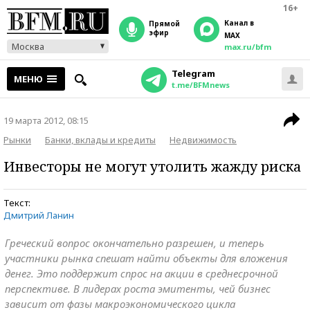
16+
Канал в
прямой
эфир
MAX
Москва
max.ru/bfm
Telegram
МЕНЮ
t.me/BFMnews
19 марта 2012, 08:15
Рынки
Банки, вклады и кредиты
Недвижимость
Инвесторы не могут утолить жажду риска
Текст:
Дмитрий Ланин
Греческий вопрос окончательно разрешен, и теперь
участники рынка спешат найти объекты для вложения
денег. Это поддержит спрос на акции в среднесрочной
перспективе. В лидерах роста эмитенты, чей бизнес
зависит от фазы макроэкономического цикла