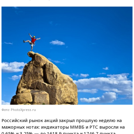
Фото: PhotoXpress.ru
Российский рынок акций закрыл прошлую неделю на
мажорных нотах: индикаторы ММВБ и РТС выросли на
0,65% и 3,25% — до 1618,9 пункта и 1746,7 пункта