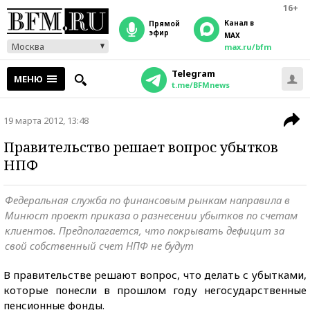
16+
Канал в
прямой
эфир
MAX
Москва
max.ru/bfm
Telegram
МЕНЮ
t.me/BFMnews
19 марта 2012, 13:48
Правительство решает вопрос убытков
НПФ
Федеральная служба по финансовым рынкам направила в
Минюст проект приказа о разнесении убытков по счетам
клиентов. Предполагается, что покрывать дефицит за
свой собственный счет НПФ не будут
В правительстве решают вопрос, что делать с убытками,
которые понесли в прошлом году негосударственные
пенсионные фонды.