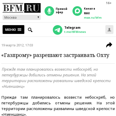
16+
Канал в
прямой
эфир
MAX
Москва
max.ru/bfm
Telegram
МЕНЮ
t.me/BFMnews
19 марта 2012, 17:03
«Газпрому» разрешают застраивать Охту
Прежде там планировалось возвести небоскрёб, но
петербуржцы добились отмены решения. На этой
территории расположены развалины шведской крепости
«Ниеншанц»
Прежде там планировалось возвести небоскрёб, но
петербуржцы добились отмены решения. На этой
территории расположены развалины шведской крепости
«Ниеншанц».