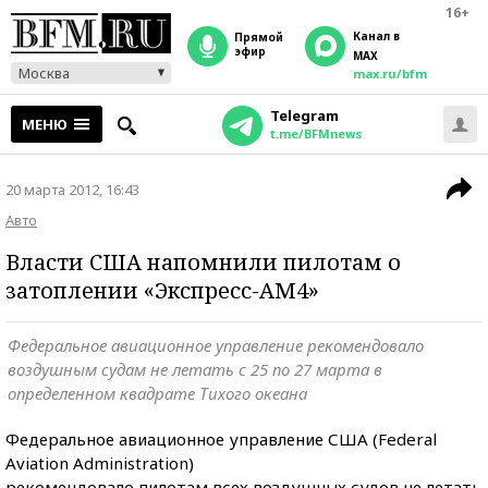
16+
Канал в
прямой
эфир
MAX
Москва
max.ru/bfm
Telegram
МЕНЮ
t.me/BFMnews
20 марта 2012, 16:43
Авто
Власти США напомнили пилотам о
затоплении «Экспресс-АМ4»
Федеральное авиационное управление рекомендовало
воздушным судам не летать с 25 по 27 марта в
определенном квадрате Тихого океана
Федеральное авиационное управление США (Federal
Aviation Administration)
рекомендовало пилотам всех воздушных судов не летать