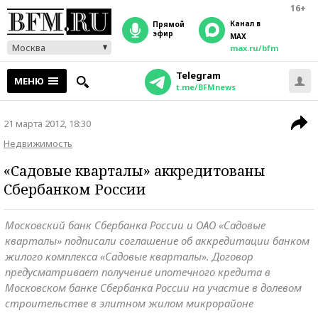
16+
Канал в
прямой
эфир
MAX
Москва
max.ru/bfm
Telegram
МЕНЮ
t.me/BFMnews
21 марта 2012, 18:30
Недвижимость
«Садовые кварталы» аккредитованы
Сбербанком России
Московский банк Сбербанка России и ОАО «Садовые
кварталы» подписали соглашение об аккредитации банком
жилого комплекса «Садовые кварталы». Договор
предусматривает получение ипотечного кредита в
Московском банке Сбербанка России на участие в долевом
строительстве в элитном жилом микрорайоне