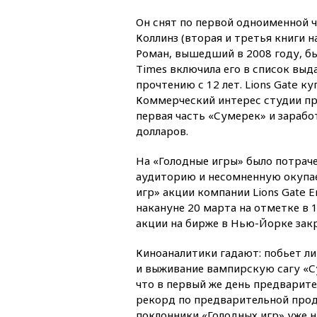
Он снят по первой одноименной 
Коллинз (вторая и третья книги 
Роман, вышедший в 2008 году, бы
Times включила его в список выд
прочтению с 12 лет. Lions Gate к
Коммерческий интерес студии про
первая часть «Сумерек» и зарабо
долларов.
На «Голодные игры» было потраче
аудиторию и несомненную окупа
игр» акции компании Lions Gate E
накануне 20 марта на отметке в 1
акции на бирже в Нью-Йорке закр
Киноаналитики гадают: побьет л
и выживание вампирскую сагу «С
что в первый же день предварит
рекорд по предварительной прода
поклонники «Голодных игр» уже 