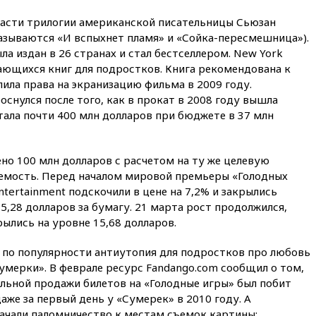
готов прекратить войну с
Ираном без ядерной сделки
части трилогии американской писательницы Сьюзан
называются «И вспыхнет пламя» и «Сойка-пересмешница»).
вчера, 20:12
Финляндия не
намерена передавать Украине
ла издан в 26 странах и стал бестселлером. New York
ракеты для Patriot
ающихся книг для подростков. Книга рекомендована к
упила права на экранизацию фильма в 2009 году.
вчера, 19:42
МВД намерено
сократить срок уплаты
снулся после того, как в прокат в 2008 году вышла
автоштрафов для
тала почти 400 млн долларов при бюджете в 37 млн
иностранцев с 60 дней до
суток
вчера, 19:13
Оборонным
но 100 млн долларов с расчетом на ту же целевую
компаниям в США поручено
емость. Перед началом мировой премьеры «Голодных
оперативно нарастить
ntertainment подскочили в цене на 7,2% и закрылись
производство вооружений
5,28 долларов за бумагу. 21 марта рост продолжился,
вчера, 18:54
ТАСС: Украина
ылись на уровне 15,68 долларов.
лишится половины аграрного
экспорта из-за простоя в
и по популярности антиутопия для подростков про любовь
портах Одессы
умерки». В феврале ресурс Fandango.com сообщил о том,
вчера, 18:18
БПЛА повторно
ельной продажи билетов на «Голодные игры» был побит
атаковали Белгород
же за первый день у «Сумерек» в 2010 году. А
вчера, 17:42
Израиль отверг
начали паломничество к местам съемок картины: