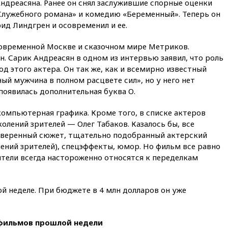
ндреасяна. Ранее он снял заслужившие спорные оценки
вчера, 12:37
ВС РФ заняли
лужебного романа» и комедию «Беременный». Теперь он
еще два села в ДНР
рид Линдгрен и осовременил и ее.
вчера, 12:12
Хуситы атаковали
овременной Москве и сказочном мире Метриков.
НПЗ в Саудовской Аравии
н. Сарик Андреасян в одном из интервью заявил, что роль
вчера, 11:53
В Уфе украинский
д этого актера. Он так же, как и всемирно известный
БПЛА попал в стройку вместо
ый мужчина в полном расцвете сил», но у него нет
предприятия
 появилась дополнительная буква О.
вчера, 11:11
Одесса осталась
без света и воды
омпьютерная графика. Кроме того, в списке актеров
вчера, 10:53
Три человека
олений зрителей — Олег Табаков. Казалось бы, все
погибли в результате ночной
оверенный сюжет, тщательно подобранный актерский
атаки БПЛА ВСУ на Белгород
лений зрителей), спецэффекты, юмор. Но фильм все равно
вчера, 10:31
ВС РФ ударили по
ители всегда настороженно относятся к переделкам
одесской портовой
инфраструктуре
вчера, 10:10
Премьер Японии
й неделе. При бюджете в 4 млн долларов он уже
снова не упомянула, чья
атомная бомба разрушила
Нагасаки
 фильмов прошлой недели