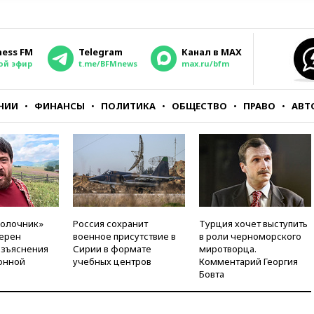
ness FM
Telegram
Канал в MAX
ой эфир
t.me/BFMnews
max.ru/bfm
НИИ
ФИНАНСЫ
ПОЛИТИКА
ОБЩЕСТВО
ПРАВО
АВТ
молочник»
Россия сохранит
Турция хочет выступить
ерен
военное присутствие в
в роли черноморского
азъяснения
Сирии в формате
миротворца.
онной
учебных центров
Комментарий Георгия
Бовта