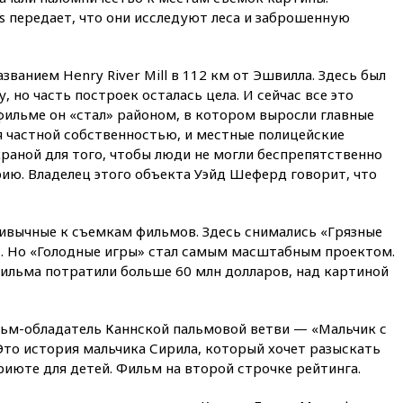
план Совета мира о выводе
s передает, что они исследуют леса и заброшенную
войск из сектора Газа
вчера, 17:13
ТАСС: видео с
Моджтабой Хаменеи,
азванием Henry River Mill в 112 км от Эшвилла. Здесь был
опубликованное сегодня,
, но часть построек осталась цела. И сейчас все это
снято давно
фильме он «стал» районом, в котором выросли главные
вчера, 16:47
Сирия и Россия
я частной собственностью, и местные полицейские
договорились о присутствии
раной для того, чтобы люди не могли беспрепятственно
российских военных баз в
ию. Владелец этого объекта Уэйд Шеферд говорит, что
республике
вчера, 16:16
Bloomberg: США
потратят 400 млн долларов на
вычные к съемкам фильмов. Здесь снимались «Грязные
противодроновые лазеры
». Но «Голодные игры» стал самым масштабным проектом.
вчера, 15:48
Reuters:
фильма потратили больше 60 млн долларов, над картиной
европейский аналог Starlink
IRIS2 может появиться в 2029
году
льм-обладатель Каннской пальмовой ветви — «Мальчик с
вчера, 15:46
«Росатом»
Это история мальчика Сирила, который хочет разыскать
возвращает специалистов в
приюте для детей. Фильм на второй строчке рейтинга.
Иран на АЭС «Бушер»