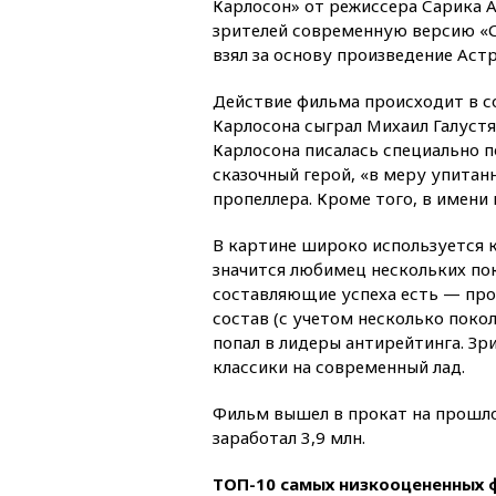
Карлосон» от режиссера Сарика А
зрителей современную версию «С
взял за основу произведение Аст
Действие фильма происходит в с
Карлосона сыграл Михаил Галустя
Карлосона писалась специально по
сказочный герой, «в меру упитанн
пропеллера. Кроме того, в имени
В картине широко используется к
значится любимец нескольких пок
составляющие успеха есть — пр
состав (с учетом несколько поко
попал в лидеры антирейтинга. Зр
классики на современный лад.
Фильм вышел в прокат на прошло
заработал 3,9 млн.
ТОП-10 самых низкооцененных