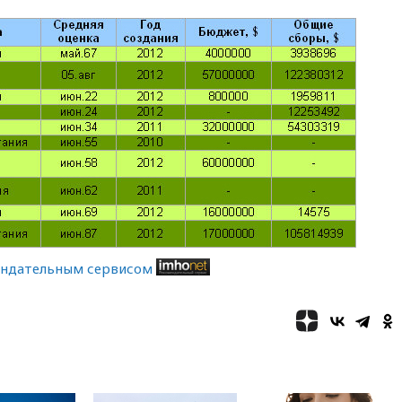
вчера, 09:47
Два ребенка
ранены в ходе атаки БПЛА на
Белгород
вчера, 09:09
Минобороны: за
ночь сбито 153 украинских
БПЛА
вчера, 08:50
Состояние
здоровья Джо Байдена
ухудшилось
вчера, 07:40
OpenAI
приостановила выпуск модели
Astra из-за потенциальных
рисков
вчера, 06:25
У берегов Италии
ендательным сервисом
обнаружили затонувшее
судно древнеримских времен
вчера, 05:10
«Одиссея»
Нолана собрала в мировом
прокате свыше $1 млрд
вчера, 02:22
Собянин
сообщил о высоких темпах