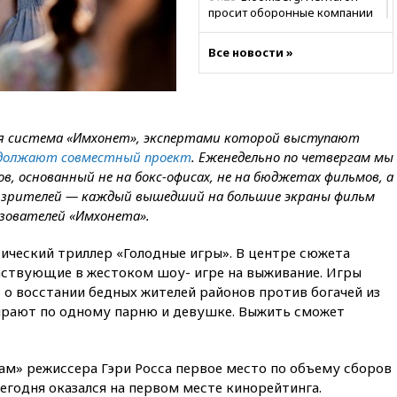
просит оборонные компании
увеличить производство
Все новости »
00:33
CNBC: Burger King вышел
на второе место среди сетей
быстрого питания в США
вчера, 23:23
Bloomberg: США
хотят испытать ПРО «Золотой
ая система «Имхонет», экспертами которой выступают
купол» в этом году
должают совместный проект
. Еженедельно по четвергам мы
вчера, 22:39
European Aquatics:
, основанный не на бокс-офисах, не на бюджетах фильмов, а
у России есть право провести
и зрителей — каждый вышедший на большие экраны фильм
ЧЕ по водным видам спорта в
ьзователей «Имхонета».
2028 году
вчера, 21:43
В Москве
ический триллер «Голодные игры». В центре сюжета
начались испытания
ствующие в жестоком шоу- игре на выживание. Игры
беспилотного поезда
 о восстании бедных жителей районов против богачей из
«Ласточка»
ирают по одному парню и девушке. Выжить сможет
вчера, 21:12
«Зенит» проиграл
дебютанту РПЛ «Родине» со
счетом 1:2
ам» режиссера Гэри Росса первое место по объему сборов
вчера, 20:44
WSJ: Трамп уже
сегодня оказался на первом месте кинорейтинга.