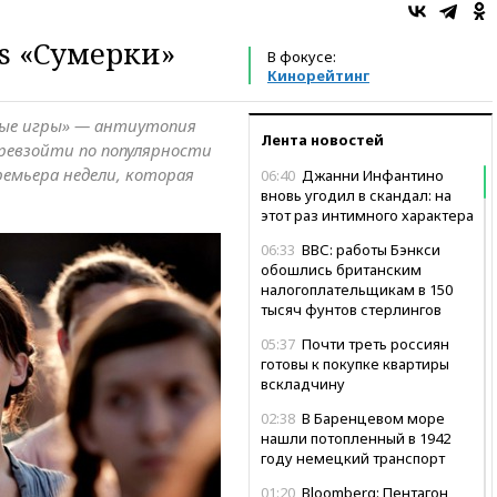
s «Сумерки»
В фокусе:
Кинорейтинг
ые игры» — антиутопия
Лента новостей
ревзойти по популярности
ремьера недели, которая
06:40
Джанни Инфантино
вновь угодил в скандал: на
этот раз интимного характера
06:33
ВВС: работы Бэнкси
обошлись британским
налогоплательщикам в 150
тысяч фунтов стерлингов
05:37
Почти треть россиян
готовы к покупке квартиры
вскладчину
02:38
В Баренцевом море
нашли потопленный в 1942
году немецкий транспорт
01:20
Bloomberg: Пентагон