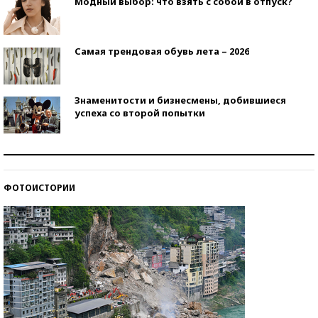
Модный выбор: что взять с собой в отпуск?
Самая трендовая обувь лета – 2026
Знаменитости и бизнесмены, добившиеся
успеха со второй попытки
Как защититься от солнца на курорте?
ФОТОИСТОРИИ
Кто изобрел средства связи?