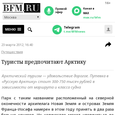
16+
Канал в
прямой
эфир
MAX
Москва
max.ru/bfm
Telegram
МЕНЮ
t.me/BFMnews
23 марта 2012, 16:40
Путешествия
Туристы предпочитают Арктику
Арктический туризм — удовольствие дорогое. Путевка в
«Русскую Арктику» стоит 300-750 тысяч рублей в
зависимости от маршрута и класса судна
Парк с таким названием расположенный на северной
оконечности архипелага Новая Земля и островах Земля
Франца-Иосифа намерен в этом году принять в два раза
больше круизов. Их количество может увеличиться до