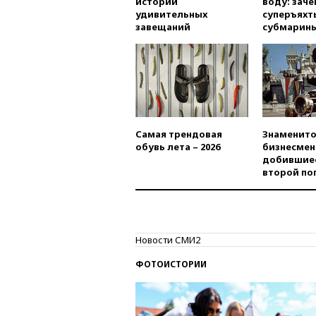
истории
воду: заче
удивительных
суперъяхт
завещаний
субмарин
Самая трендовая
Знаменито
обувь лета – 2026
бизнесмен
добившиес
второй по
Новости СМИ2
ФОТОИСТОРИИ