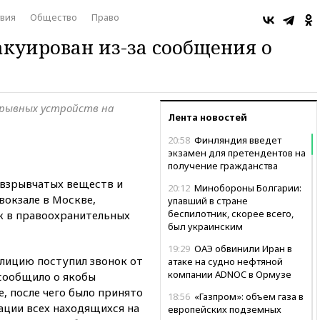
вия
Общество
Право
акуирован из-за сообщения о
зрывных устройств на
Лента новостей
20:58
Финляндия введет
экзамен для претендентов на
получение гражданства
 взрывчатых веществ и
20:12
Минобороны Болгарии:
вокзале в Москве,
упавший в стране
беспилотник, скорее всего,
к в правоохранительных
был украинским
19:29
ОАЭ обвинили Иран в
олицию поступил звонок от
атаке на судно нефтяной
компании ADNOC в Ормузе
 сообщило о якобы
, после чего было принято
18:56
«Газпром»: объем газа в
ации всех находящихся на
европейских подземных