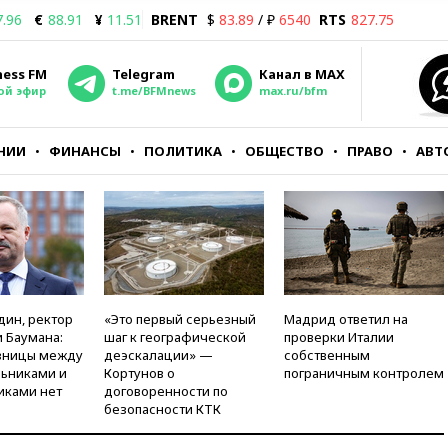
7.96
€
88.91
¥
11.51
BRENT
$
83.89
/ ₽
6540
RTS
827.75
ness FM
Telegram
Канал в MAX
ой эфир
t.me/BFMnews
max.ru/bfm
НИИ
ФИНАНСЫ
ПОЛИТИКА
ОБЩЕСТВО
ПРАВО
АВТ
дин, ректор
«Это первый серьезный
Мадрид ответил на
 Баумана:
шаг к географической
проверки Италии
зницы между
деэскалации» —
собственным
ьниками и
Кортунов о
пограничным контролем
иками нет
договоренности по
безопасности КТК