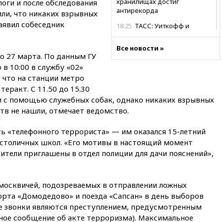
хранилищах достиг
логи и после обследования
антирекорда
ли, что никаких взрывных
аявил собеседник
18:25
ТАСС: Уиткофф и
Кушнер могут вскоре посетить
Москву и Киев
Все новости »
о 27 марта. По данным ГУ
17:43
«Тиса» выдвинула экс-
в 10:00 в службу «02»
председателя Верховного
суда на пост президента
 что на станции метро
Венгрии
теракт. С 11.50 до 15.30
и с помощью служебных собак, однако никаких взрывных
16:50
Politico: «Газовая
тв не нашли, отмечает ведомство.
авантюра Германии ставит под
угрозу европейскую зиму»
ть «телефонного террориста» — им оказался 15-летний
16:16
Беспилотник взорвался
з столичных школ. «Его мотивы в настоящий момент
вблизи газопровода в
Болгарии
ители приглашены в отдел полиции для дачи пояснений»,
15:25
При атаке БПЛА в
Белгородской области погиб
москвичей, подозреваемых в отправлении ложных
мирный житель
рта «Домодедово» и поезда «Сапсан» в день выборов
14:54
В Аргентине умер отец
е звонки являются преступлением, предусмотренным
футболиста Лионеля Месси
жное сообщение об акте терроризма). Максимальное