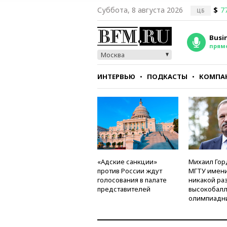
Суббота, 8 августа 2026
$
7
ЦБ
Busi
прям
Москва
ИНТЕРВЬЮ
ПОДКАСТЫ
КОМПА
СТИЛЬ
ТЕСТЫ
«Адские санкции»
Михаил Гор
против России ждут
МГТУ имени
голосования в палате
никакой ра
представителей
высокобалл
олимпиадн