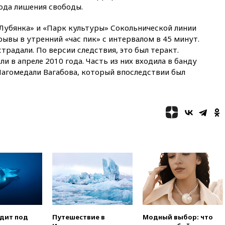
14:43
Турция ограничила
года лишения свободы.
судоходство в Черном море
«Лубянка» и «Парк культуры» Сокольнической линии
14:20
Генпрокурором США
стал Тодд Бланш
ывы в утренний «час пик» с интервалом в 45 минут.
острадали. По версии следствия, это был теракт.
13:37
Пляжи Геленджика
 в апреле 2010 года. Часть из них входила в банду
закрыты из-за опасности БПЛА
Магомедали Вагабова, который впоследствии был
13:03
Испания ввела
погранконтроль для
итальянских туристов
12:27
Возгорание на Ильском
НПЗ, вызванное атакой БПЛА,
потушили
11:47
Суд оставил под
арестом Rolls-Royce блогера
Лерчек
11:07
При столкновении
катера и лодки под Самарой
погибли два человека
10:27
Движение по трассе
одит под
Путешествие в
Модный выбор: что
«Новороссия» восстановлено