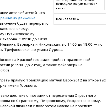
белорусов покупать избы в
селах
ание автолюбителей, что
07:30
Нигерия стала
граничено движение
Все новости »
крупнейшим поставщиком
00 движение будет перекрыто
авиатоплива в Европу
ождественскому,
06:30
США и Колумбия
ому Путинковскому
обсуждают координацию
ахарова. С 09:30 до 18:00
усилий против наркотрафика
Ильинка, Варварка и Никольская, а с 14:00 до 18:00 — по
05:30
ВМС Испании усилили
ы Трифоновская до улицы Дурова.
присутствие в Сеуте на фоне
миграционного кризиса
Москве на Красной площади пройдет праздничный
03:30
В Минстрое сравнили
сии (с 19:00 до 23:50), а также фейерверк на
качество жилья в Нью-Йорке и
0:00).
России
02:30
Трамп попросил
треть прямую трансляцию матчей Евро-2012 на открытых
отпустить его с круглого стола
рке имени Горького.
в Госдепе, чтобы «вести
войну»
овано шествие оппозиции от пересечения Страстного
01:35
Мигрант погиб при
ровка по Страстному, Петровскому, Рождественскому,
попытке попасть из Марокко в
невской площади с поворотом налево на проспект