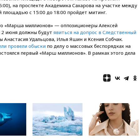
Сеуту на параплане
5:00), на проспекте Академика Сахарова на участке между
00:30
FT: ЕС не готов принять в
 площадью с 15:00 до 18:00 пройдет митинг.
блок Украину из-за уровня
коррупции
ого «Марша миллионов» — оппозиционеры Алексей
 12 июня должны будут
явиться на допрос в Следственный
вчера, 23:35
Лукашенко
объяснил экономическую
ны Анастасия Удальцова, Илья Яшин и Ксения Собчак.
выгоду безвизового режима с
ели провели обыски
по делу о массовых беспорядках на
ЕС
остоялся первый «Марш миллионов». В рамках этого дела
вчера, 22:59
На башню
ресторана «Армения» в
Москве вернут утраченную
скульптуру балерины
вчера, 22:45
Литовец
протаранил погранпункт при
попытке попасть в Россию
вчера, 22:28
Бессент
анонсировал скорое
соглашение о прекращении
огня США и Ирана
вчера, 22:15
Три человека
получили ножевые ранения