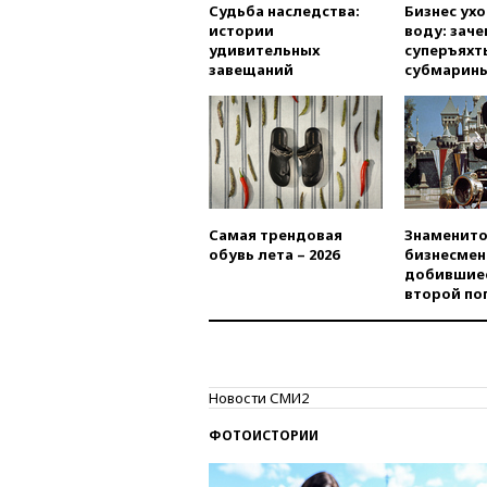
Судьба наследства:
Бизнес ух
истории
воду: заче
удивительных
суперъяхт
завещаний
субмарин
Самая трендовая
Знаменито
обувь лета – 2026
бизнесмен
добившиес
второй по
Новости СМИ2
ФОТОИСТОРИИ