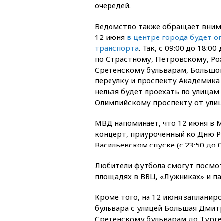
очередей.
Ведомство также обращает вним
12 июня
в центре города будет о
транспорта
. Так, с 09:00 до 18:
по Страстному, Петровскому, Р
Сретенскому бульварам, Больш
переулку и проспекту Академика С
нельзя будет проехать по улицам 
Олимпийскому проспекту от улиц
МВД напоминает, что 12 июня в 
концерт, приуроченный ко Дню Рос
Васильевском спуске (с 23:50 до 0
Любители футбола смогут посмо
площадях в ВВЦ, «Лужниках» и па
Кроме того, на 12 июня запланир
бульвара с улицей Большая Дмит
Сретенскому бульварам до Турге