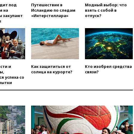
санкций против России и
одит под
Путешествие в
Модный выбор: что
Ирана
м на
Исландию по следам
взять с собой в
ы закупают
«Интерстеллара»
отпуск?
вчера, 20:00
СК возбудил дело
ы
против журналистки Катерины
Гордеевой о фейках о ВС
России
вчера, 19:45
ISU предоставил
нейтральный статус
фигуристкам Валиевой и
Трусовой
сти и
Как защититься от
Кто изобрел средства
вчера, 19:35
Зеленский
ы,
солнца на курорте?
связи?
впервые совершил
я успеха со
официальный визит в Сербию
пытки
вчера, 19:19
Россиянка
погибла во Французских
Альпах
вчера, 19:00
Открытое
горение на складе в Брянске
ликвидировано
вчера, 18:55
Минобороны