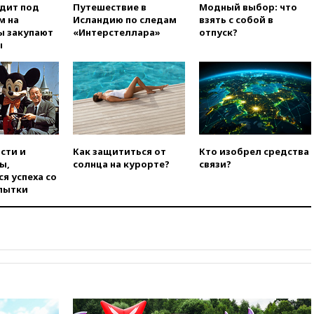
одит под
Путешествие в
Модный выбор: что
при нападении в Чехии
м на
Исландию по следам
взять с собой в
вчера, 22:00
Путин поручил
ы закупают
«Интерстеллара»
отпуск?
выделить средства на новые
ы
РЛС для Белгородской
области
вчера, 21:56
The Atlantic: Маск
отказал Украине в
использовании Starlink для
атак вглубь РФ
вчера, 21:35
После пожара на
сти и
Как защититься от
Кто изобрел средства
складе в Брянске возбудили
ы,
солнца на курорте?
связи?
уголовное дело
я успеха со
пытки
вчера, 21:26
Лидеры сборной
РФ по гимнастике получили
официальный отказ в визах от
Хорватии
вчера, 21:15
Пентагон
опубликовал 16 новых видео с
НЛО
вчера, 21:00
На границе