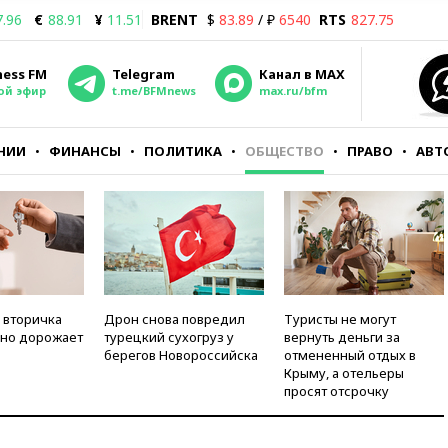
7.96
€
88.91
¥
11.51
BRENT
$
83.89
/ ₽
6540
RTS
827.75
ness FM
Telegram
Канал в MAX
ой эфир
t.me/BFMnews
max.ru/bfm
НИИ
ФИНАНСЫ
ПОЛИТИКА
ОБЩЕСТВО
ПРАВО
АВТ
 вторичка
Дрон снова повредил
Туристы не могут
но дорожает
турецкий сухогруз у
вернуть деньги за
берегов Новороссийска
отмененный отдых в
Крыму, а отельеры
просят отсрочку