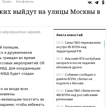
Право
Конфликты
ких выйдут на улицы Москвы в
 мероприятия заранее,
Лента новостей
09:55
Силы ПВО перехватили
й полиции,
за утро 85 БПЛА над
территорией РФ
ск и дружинников
ь граждан во время
09:25
Ильский НПЗ на Кубани
ассовых мероприятий. Об
загорелся после падения
обломков дрона
МВД. Для координации
 МВД будет создан
08:57
Собянин сообщил о
девяти БПЛА, сбитых на
подлете к Москве
о на входе всех
08:42
Силы ПВО сбили почти
ановлены
400 БПЛА над российскими
м желающим посетить их
регионами
аранее, чтобы избежать
08:16
Лукашенко призвал