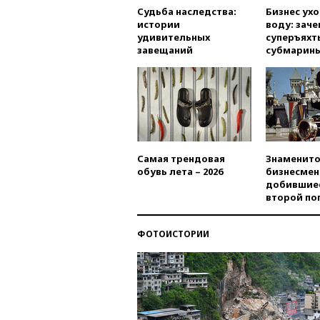
Судьба наследства:
Бизнес ух
истории
воду: заче
удивительных
суперъяхт
завещаний
субмарин
Самая трендовая
Знаменито
обувь лета – 2026
бизнесмен
добившиес
второй по
ФОТОИСТОРИИ